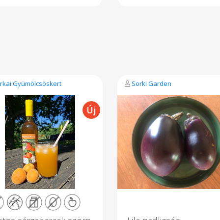
zerelés pontos súlyának
Adalékanyagmentesen
gvényében változhat. Hűtve
készítem, természet
 és +4 fok között tárolandó, 5
kéregflórával érlelődi
g eltartható.
Kézműves termék, 
vákuumozott sajtcsomag
súlya kb. 250-350g. Összetevő
Termizált magyartarka tehént
(szénatej- Heumilch
Tejsavbaktérium kultúr
Természetes oltó, só. ,,Étel
az életed"
rkai Gyümölcsöskert
Sorki Garden