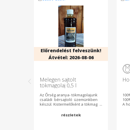
Előrendelést felveszünk!
Átvétel: 2026-08-06
Melegen sajtolt
Hom
tökmagolaj 0,5 l
Az Őrség aranya- tökmagolajunk
100
családi bérsajtoló üzemünkben
100
készül. Kistermelőként a tökmag
A ho
elültetésétől a sajtolásig
hom
végigkísérjük az olaj útját, hogy
C-v
ízletes és minőségi termék
kü
kerülhesen asztalára! Számos
imm
ásványi anyagot, vitaminokat
meg