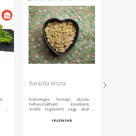
Barázda tészta
Kakas -
l,
Különleges formájú tészta.
Kakas - B
.
Felhasználható köretként,
15 hét ta
önálló fogásként vagy akár
levágásra
levesbe is rakható. Összetevők:
a megs
búzaliszt, tojás 400 g/csomag
csirkéknek
leves készít
Antibiotik
Adaléka