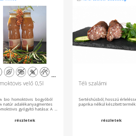
...
oktövis velő 0,5l
Téli szalámi
% bio homoktövis bogyóból
Sertéshúsból, hosszú érlelésse
% natúr adalékanyagmentes
paprika nélkül készített termék
moktövis gyógyító hatása: A
oktövis alapvetően a magas
itamin tartalma miatt
lönösen alkalmas
unrendszerünk
erősítésére. Még akkor is