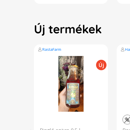
kiszerelés pontos súlyának
kis
függvényében változhat. Hűtve :
füg
+2 és +4 fok között tárolandó, 5
: +2
napig eltartható
napi
Új termékek
RastaFarm
Ha