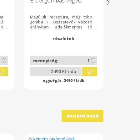
Erdei gombás vegeta
Aszalt r
kenyérliszt
at
Megújult receptúra, még több
Lassan, g
zű
gomba ;) Összetevők változó
hőmérsékl
db
arányban: adalèkmentes só
magozot
z,
sárgarépa fehèrrèpa
mézédes ri
 a
paszternák zeller petrezselyem
zöld vöröshagyma zöldborsó
,csiperke fajok tinorufajok őzláb
trombitagomba, kurkuma
lestyán. 400 g
2490 Ft / db
21
2490 Ft/db
Németh Istvánné Andi
Hornich 