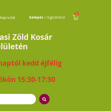
0
belépés
/ regisztráció
Kapcsolat
asi Zöld Kosár
elületén
aptól kedd éjfélig
ökön 15:30-17:30