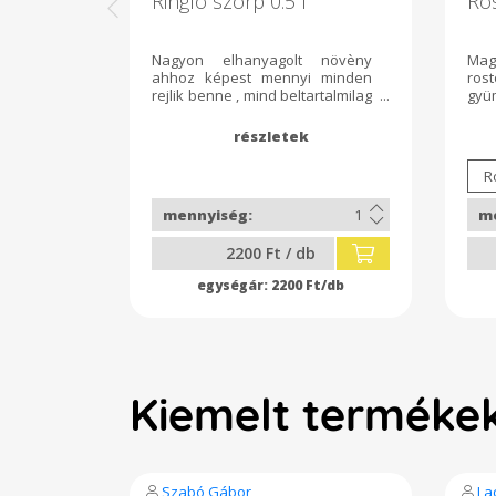
Ringló szörp 0.5 l
Ro
Nagyon elhanyagolt növèny
Mag
ahhoz képest mennyi minden
ro
rejlik benne , mind beltartalmilag
gyü
mind aromában kiváló
sárg
alapanyag, a sivatagot is
citr
meglehetősen jól tűri. A jövő
növénye ami a múltban
gyökerezik. Kóstold meg és
kattanj rá te is. Összetevők :
Ringló lè, szűrt víz cukor ,
borkősav. 500 ml
2200 Ft / db
2200 Ft/db
Kiemelt terméke
Szabó Gábor
La