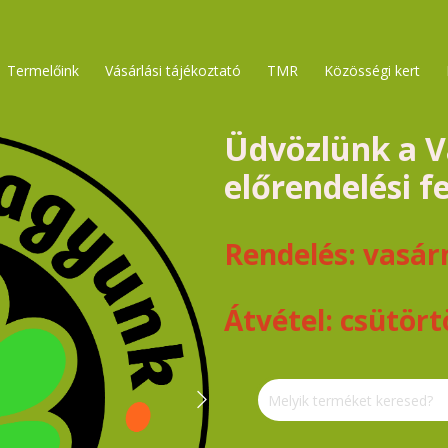
Termelőink
Vásárlási tájékoztató
TMR
Közösségi kert
Üdvözlünk a V
előrendelési f
Rendelés: vasárn
Átvétel: csütört