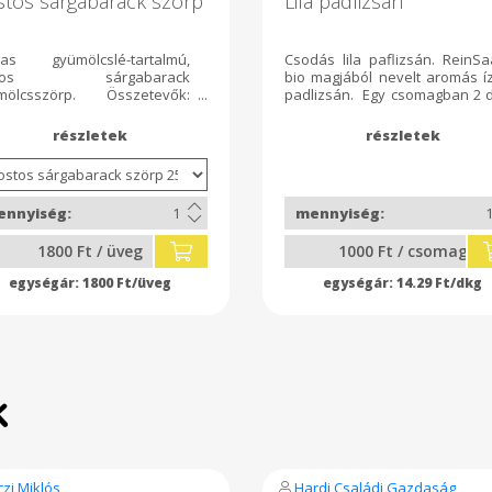
stos sárgabarack szörp
Lila padlizsán
as gyümölcslé-tartalmú,
Csodás lila paflizsán. ReinSa
stos sárgabarack
bio magjából nevelt aromás í
mölcsszörp. Összetevők:
padlizsán. Egy csomagban 2 
abarackvelő, répacukor, víz,
van ami úgy 70 dkg körül les
omsav, lime-lé, na-benzoát.
de mérni fogjuk és az ár
szerint változik.
1800 Ft / üveg
1000 Ft / csomag
1800 Ft/üveg
14.29 Ft/dkg
k
czi Miklós
Hardi Családi Gazdaság