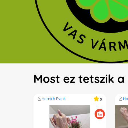
Most ez tetszik 
Hornich Frank
Ho
5