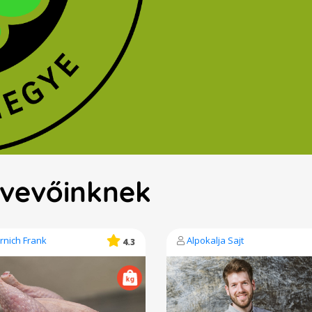
a vevőinknek
rnich Frank
Alpokalja Sajt
4.3