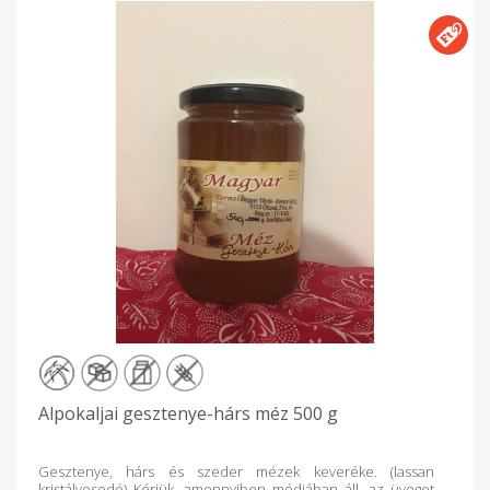
Alpokaljai gesztenye-hárs méz 500 g
Gesztenye, hárs és szeder mézek keveréke. (lassan
kristályosodó) Kérjük, amennyiben módjában áll, az üveget