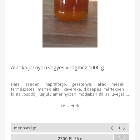
Alpokaljai nyári vegyes virágméz 1000 g
Hárs, szeder, napraforgó, gesztenye, akác mézek
természetes, méhek általi keveréke. (közepes mértékben
kristályosodó) Kérjük, amennyiben módjában áll az üveget
juttassa vissza hozzánk. Köszönjük!
2300 Ft / kg