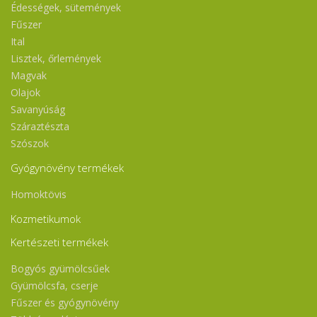
Édességek, sütemények
Fűszer
Ital
Lisztek, őrlemények
Magvak
Olajok
Savanyúság
Száraztészta
Szószok
Gyógynövény termékek
Homoktövis
Kozmetikumok
Kertészeti termékek
Bogyós gyümölcsűek
Gyümölcsfa, cserje
Fűszer és gyógynövény