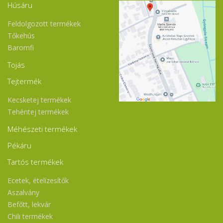
Húsáru
Feldolgozott termékek
Tőkehús
Baromfi
Tojás
Tejtermék
Kecsketej termékek
Tehéntej termékek
Méhészeti termékek
Pékáru
Tartós termékek
Ecetek, ételízesítők
Aszalvány
Befőtt, lekvár
Chili termékek