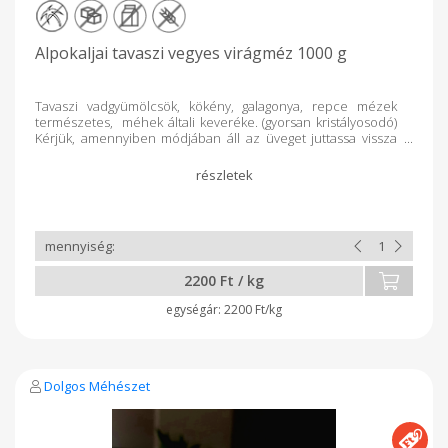
Alpokaljai tavaszi vegyes virágméz 1000 g
Tavaszi vadgyümölcsök, kökény, galagonya, repce mézek
természetes, méhek általi keveréke. (gyorsan kristályosodó)
Kérjük, amennyiben módjában áll az üveget juttassa vissza
hozzánk. Köszönjük!
2200 Ft / kg
2200 Ft/kg
Dolgos Méhészet