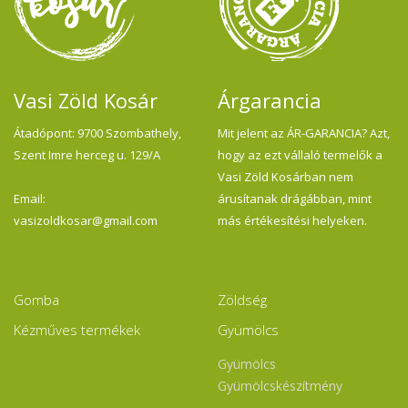
Vasi Zöld Kosár
Árgarancia
Átadópont: 9700 Szombathely,
Mit jelent az ÁR-GARANCIA? Azt,
Szent Imre herceg u. 129/A
hogy az ezt vállaló termelők a
Vasi Zöld Kosárban nem
Email:
árusítanak drágábban, mint
vasizoldkosar@gmail.com
más értékesítési helyeken.
Gomba
Zöldség
Kézműves termékek
Gyümölcs
Gyümölcs
Gyümölcskészítmény