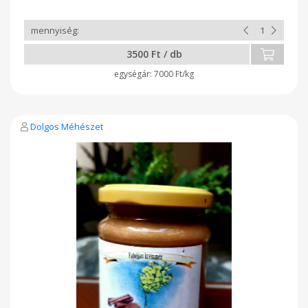
gyomorsavtúltengés és vérszegénység esetén javasolt. 80 %-
os étcsokoládét használok a csokis krémmézek
elkészítéséhez. Ebben az esetben átesik hőkezelésen a
méz, figyelve arra, hogy a 42 fokot ne haladja meg a
vízfürdőben való olvasztás, ezen a hőmérsékleten a mézzel
3500 Ft / db
homogén lesz a csokoládé, és a keserű és édes íz
találkozása finom élményt nyújt.
7000 Ft/kg
Dolgos Méhészet