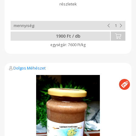
hogy a sok kis csipkebogyószőr kikerüljön a pucolásnál, de az
eredmény finom lett és ami fontos, egészséget tápláló. A
csipkebogyó hús és mag őrleménye magas c vitamin tartalmú,
segíti az ereket és energetizálja a szervezetet.
1900 Ft / db
7600 Ft/kg
Dolgos Méhészet