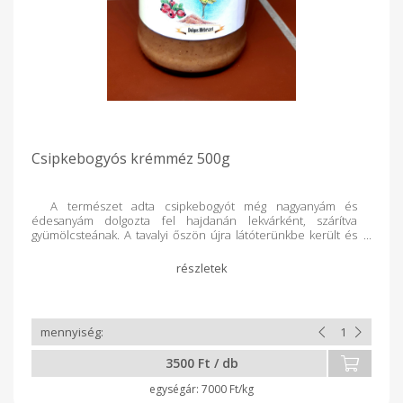
Csipkebogyós krémméz 500g
A természet adta csipkebogyót még nagyanyám és
édesanyám dolgozta fel hajdanán lekvárként, szárítva
gyümölcsteának. A tavalyi őszön újra látóterünkbe került és
csináltunk egy próbát magunknak. Igaz a munka aprólékos,
hogy a sok kicsi csipkebogyószőr kikerüljön pucolásnál, de az
eredmény finom lett és ami fontos, egészséget tápláló. A
csipkebogyó hús és mag őrleménye magas c vitamin tartalmú,
segíti az ereket és energetizálja a szervezetet.
3500 Ft / db
7000 Ft/kg