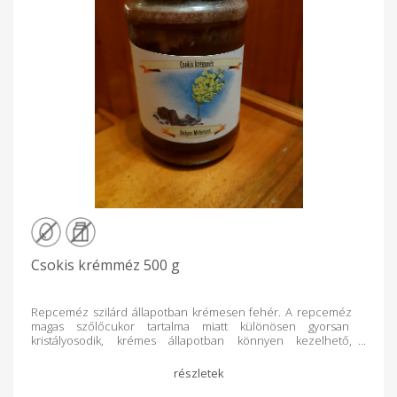
Csokis krémméz 500 g
Repceméz szilárd állapotban krémesen fehér. A repceméz
magas szőlőcukor tartalma miatt különösen gyorsan
kristályosodik, krémes állapotban könnyen kezelhető,
kenhető. A kiszerelés pergetés utáni krémesítést követően
történik. A repceméz beltartalmi értéke a későbbi
kimelegítések hiányában megmarad. Fogyasztása