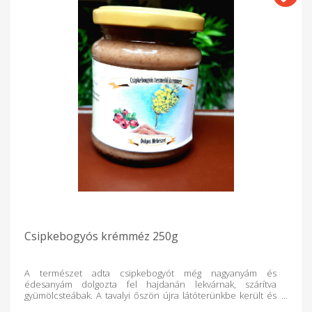
Csipkebogyós krémméz 250g
A természet adta csipkebogyót még nagyanyám és
édesanyám dolgozta fel hajdanán lekvárnak, szárítva
gyümölcsteábak. A tavalyi őszön újra látóterünkbe került és
csináltunk egy próbát magunknak. Igaz a munka aprólékos,