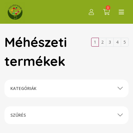
0
Méhészeti
1
2
3
4
5
termékek
KATEGÓRIÁK
SZŰRÉS