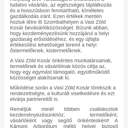
tudatos vásárlás, az egészséges táplálkozás
és a hosszútávon fenntartható, kíméletes
gazdálkodás iránt. Ezen értékek mentén
hoztuk létre itt Szombathelyen a Vasi Zöld
Kosár bevásárlóközösséget. Bízunk abban,
hogy kezdeményezésünk hozzájárul a helyi
gazdaság erősödéséhez, és egy újfajta
értékesítési lehetőséget teremt a helyi
őstermelőknek, kistermelőknek.
A Vasi Zöld Kosár önkéntes munkatársainak,
termelőinek és vásárlóinak közös célja az,
hogy egy egymást támogató, együttműködő
közösséget alakítsanak ki.
Működése során a Vasi Zöld Kosár törekszik a
rendezettségre, a kulturált viselkedésre és ezt
elvárja partnereitől is.
Reméljük minél többen csatlakoztok
kezdeményezésünkhöz, termelőként,
vásárlóként vagy segítő önkéntesként! A
Kámoni Arborétum méltó helyet biztosít