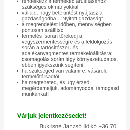
rendelkezz a terméked árusításához
szükséges okmányokkal
vállald, hogy betekintést nyújtasz a
gazdaságodba - "Nyitott gazdaság"
a megrendelést időben, mennyiségben
pontosan szállítsd
termelés során törekedj a
vegyszermentességre és a feldolgozás
során a tartósítószer- és
adalékanyagmentes termékelőállításra;
csomagolás során légy környezettudatos,
ebben igyekszünk segíteni
ha szükséged van valamire, vásárold
termelőtársadtól
ha megteheted, és úgy érzed,
megérdemeljük, adományoddal támogasd
munkánkat!
Várjuk jelentkezésedet!
Bukitsné Janzsó Ildikó +36 70