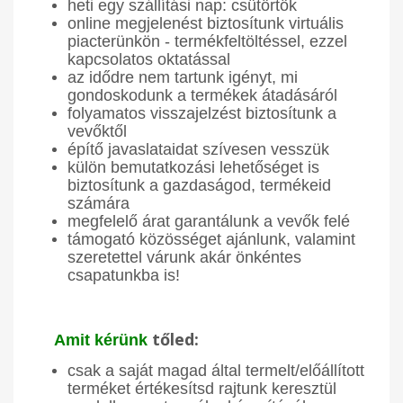
heti egy szállítási nap: csütörtök
online megjelenést biztosítunk virtuális
piacterünkön - termékfeltöltéssel, ezzel
kapcsolatos oktatással
az idődre nem tartunk igényt, mi
gondoskodunk a termékek átadásáról
folyamatos visszajelzést biztosítunk a
vevőktől
építő javaslataidat szívesen vesszük
külön bemutatkozási lehetőséget is
biztosítunk a gazdaságod, termékeid
számára
megfelelő árat garantálunk a vevők felé
támogató közösséget ajánlunk, valamint
szeretettel várunk akár önkéntes
csapatunkba is!
tőled:
Amit kérünk
csak a saját magad által termelt/előállított
terméket értékesítsd rajtunk keresztül