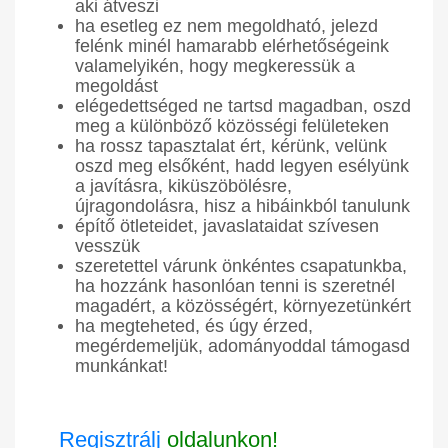
aki átveszi
ha esetleg ez nem megoldható, jelezd
felénk minél hamarabb elérhetőségeink
valamelyikén, hogy megkeressük a
megoldást
elégedettséged ne tartsd magadban, oszd
meg a különböző közösségi felületeken
ha rossz tapasztalat ért, kérünk, velünk
oszd meg elsőként, hadd legyen esélyünk
a javításra, kiküszöbölésre,
újragondolásra, hisz a hibáinkból tanulunk
építő ötleteidet, javaslataidat szívesen
vesszük
szeretettel várunk önkéntes csapatunkba,
ha hozzánk hasonlóan tenni is szeretnél
magadért, a közösségért, környezetünkért
ha megteheted, és úgy érzed,
megérdemeljük, adományoddal támogasd
munkánkat!
Regisztrálj
oldalunkon!