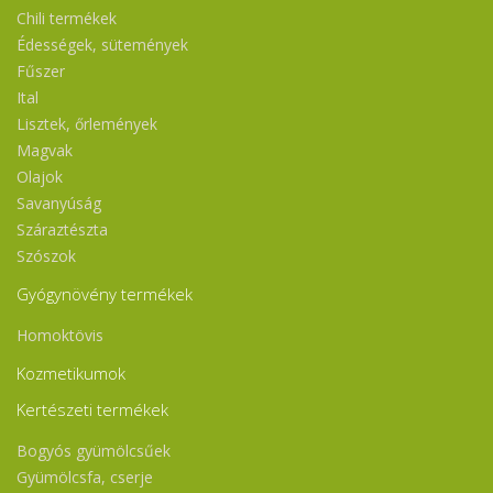
Chili termékek
Édességek, sütemények
Fűszer
Ital
Lisztek, őrlemények
Magvak
Olajok
Savanyúság
Száraztészta
Szószok
Gyógynövény termékek
Homoktövis
Kozmetikumok
Kertészeti termékek
Bogyós gyümölcsűek
Gyümölcsfa, cserje