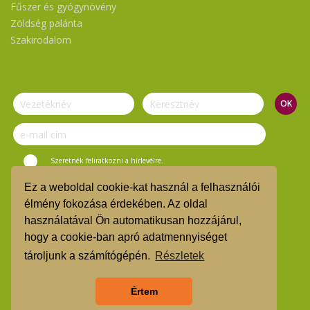
Fűszer és gyógynövény
Zöldség palánta
Szakirodalom
Szeretnék feliratkozni a hírlevélre.
Ez a weboldal cookie-kat használ a felhasználói
© Vasi Zöld Kosár 2019.
élmény fokozása érdekében. Az oldal
használatával Ön automatikusan hozzájárul,
ÁSZF
hogy a cookie-ban apró adatmennyiséget
TMR
tároljunk a számítógépén.
Részletek
Árgarancia
Értem