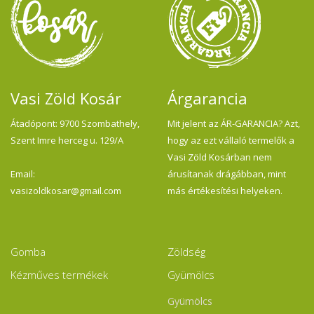
Vasi Zöld Kosár
Árgarancia
Átadópont: 9700 Szombathely,
Mit jelent az ÁR-GARANCIA? Azt,
Szent Imre herceg u. 129/A
hogy az ezt vállaló termelők a
Vasi Zöld Kosárban nem
Email:
árusítanak drágábban, mint
vasizoldkosar@gmail.com
más értékesítési helyeken.
Gomba
Zöldség
Kézműves termékek
Gyümölcs
Gyümölcs