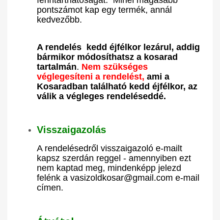
fenntarthatóságát. Minél magasabb
pontszámot kap egy termék, annál
kedvezőbb.
A
rendelés kedd éjfélkor lezárul, addig
bármikor módosíthatsz a kosarad
tartalmán
.
Nem szükséges
véglegesíteni a rendelést
,
ami a
Kosaradban található kedd éjfélkor, az
válik a végleges rendeléseddé.
Visszaigazolás
A rendelésedről visszaigazoló e-mailt
kapsz szerdán reggel - amennyiben ezt
nem kaptad meg, mindenképp jelezd
felénk a vasizoldkosar@gmail.com e-mail
címen.