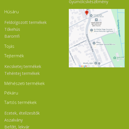
Gyümölcskészítmény
Húsáru
Feldolgozott termékek
Tőkehús
Baromfi
Tojás
Tejtermék
Kecsketej termékek
Tehéntej termékek
Méhészeti termékek
Pékáru
Tartós termékek
Ecetek, ételízesítők
Aszalvány
Befőtt, lekvár