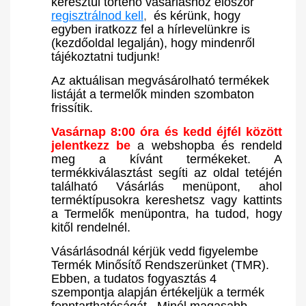
keresztül történő vásárláshoz először
regisztrálnod kell
,
és kérünk, hogy
egyben iratkozz fel a hírlevelünkre is
(kezdőoldal legalján), hogy mindenről
tájékoztatni tudjunk!
Az aktuálisan megvásárolható termékek
listáját a termelők minden szombaton
frissítik.
Vasárnap 8:00 óra és kedd éjfél között
jelentkezz be
a webshopba és
rendeld
meg a kívánt termékeket. A
termékkiválasztást segíti az oldal tetéjén
található Vásárlás menüpont, ahol
terméktípusokra kereshetsz vagy kattints
a Termelők menüpontra, ha tudod, hogy
kitől rendelnél.
Vásárlásodnál kérjük vedd figyelembe
Termék Minősítő Rendszerünket (TMR).
Ebben, a tudatos fogyasztás 4
szempontja alapján értékeljük a termék