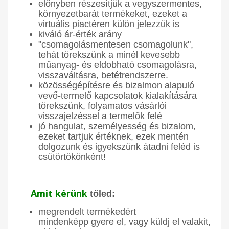
előnyben részesítjük a vegyszermentes,
környezetbarát termékeket, ezeket a
virtuális piactéren külön jelezzük is
kiváló ár-érték arány
"csomagolásmentesen csomagolunk",
tehát törekszünk a minél kevesebb
műanyag- és eldobható csomagolásra,
visszaváltásra, betétrendszerre.
közösségépítésre és bizalmon alapuló
vevő-termelő kapcsolatok kialakítására
törekszünk, folyamatos vásárlói
visszajelzéssel a termelők felé
jó hangulat, személyesség és bizalom,
ezeket tartjuk értéknek, ezek mentén
dolgozunk és igyekszünk átadni feléd is
csütörtökönként!
Amit kérünk
tőled:
megrendelt termékedért
mindenképp gyere el, vagy küldj el valakit,