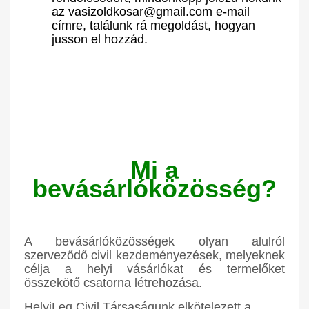
az vasizoldkosar@gmail.com e-mail
címre, találunk rá megoldást, hogyan
jusson el hozzád.
Mi a
bevásárlóközösség?
A bevásárlóközösségek olyan alulról
szerveződő civil kezdeményezések, melyeknek
célja a helyi vásárlókat és termelőket
összekötő csatorna létrehozása.
HelyiLeg Civil Társaságunk elkötelezett a