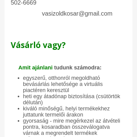
502-6669
vasizoldkosar@gmail.com
Vásárló vagy?
Amit ajánlani
tudunk számodra:
egyszerű, otthonról megoldható
bevásárlás lehetősége a virtuális
piactéren keresztül
heti egy átadónap biztosítása (csütörtök
délután)
kiváló minőségű, helyi termékekhez
juttatunk termelői árakon
gyorsaság - mire megérkezel az átvételi
pontra, kosaradban összeválogatva
várnak a megrendelt termékek