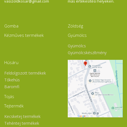
vasizoldkosar@gmail.com
más értékesítési helyeken.
Gomba
Zöldség
Kézműves termékek
Gyümölcs
Gyümölcs
Gyümölcskészítmény
Húsáru
Feldolgozott termékek
Tőkehús
Baromfi
Tojás
Tejtermék
Kecsketej termékek
Tehéntej termékek