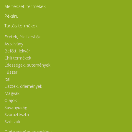
Méhészeti termékek
Pékáru
Tartós termékek
Ecetek, ételízesítők
Aszalvány
Befőtt, lekvár
Chili termékek
Édességek, sütemények
Fűszer
Ital
Lisztek, őrlemények
Magvak
Olajok
Savanyúság
Száraztészta
Szószok
Gyógynövény termékek