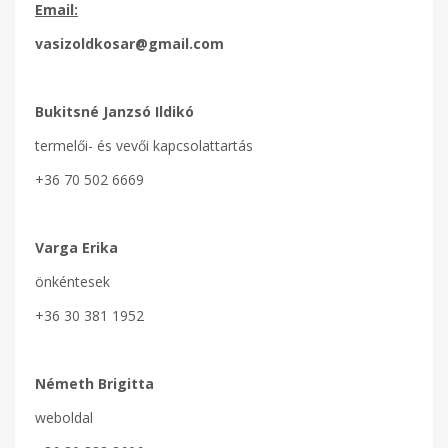
Email
:
vasizoldkosar@gmail.com
Bukitsné Janzsó Ildikó
termelői- és vevői kapcsolattartás
+36 70 502 6669
Varga Erika
önkéntesek
+36 30 381 1952
Németh Brigitta
weboldal