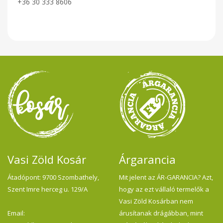
+36 30 333 8606
Vasi Zöld Kosár
Árgarancia
Átadópont: 9700 Szombathely,
Mit jelent az ÁR-GARANCIA? Azt,
Szent Imre herceg u. 129/A
hogy az ezt vállaló termelők a
Vasi Zöld Kosárban nem
Email:
árusítanak drágábban, mint