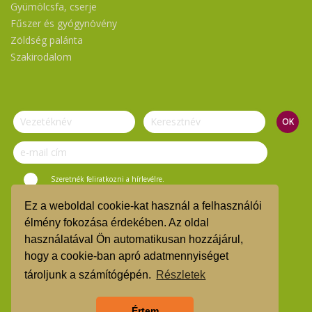
Gyümölcsfa, cserje
Fűszer és gyógynövény
Zöldség palánta
Szakirodalom
Szeretnék feliratkozni a hírlevélre.
Ez a weboldal cookie-kat használ a felhasználói
© Vasi Zöld Kosár 2019.
élmény fokozása érdekében. Az oldal
használatával Ön automatikusan hozzájárul,
ÁSZF
hogy a cookie-ban apró adatmennyiséget
TMR
tároljunk a számítógépén.
Részletek
Árgarancia
Értem