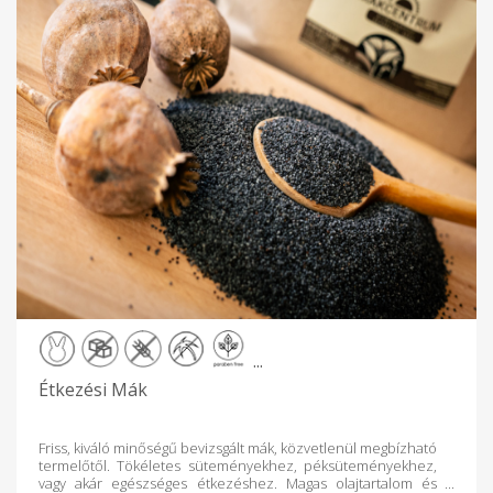
...
Étkezési Mák
Friss, kiváló minőségű bevizsgált mák, közvetlenül megbízható
termelőtől. Tökéletes süteményekhez, péksüteményekhez,
vagy akár egészséges étkezéshez. Magas olajtartalom és