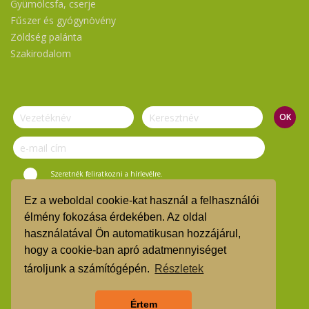
Gyümölcsfa, cserje
Fűszer és gyógynövény
Zöldség palánta
Szakirodalom
Szeretnék feliratkozni a hírlevélre.
Ez a weboldal cookie-kat használ a felhasználói
© Vasi Zöld Kosár 2019.
élmény fokozása érdekében. Az oldal
használatával Ön automatikusan hozzájárul,
ÁSZF
hogy a cookie-ban apró adatmennyiséget
TMR
tároljunk a számítógépén.
Részletek
Árgarancia
Értem