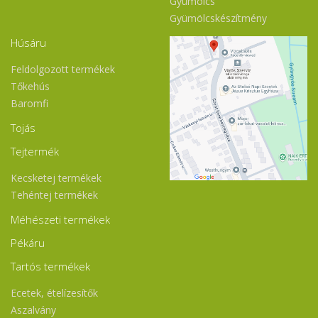
Gyümölcs
Gyümölcskészítmény
Húsáru
Feldolgozott termékek
Tőkehús
Baromfi
Tojás
Tejtermék
Kecsketej termékek
Tehéntej termékek
Méhészeti termékek
Pékáru
Tartós termékek
Ecetek, ételízesítők
Aszalvány