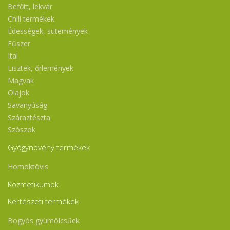
Befőtt, lekvár
Chili termékek
Édességek, sütemények
Fűszer
Ital
Lisztek, őrlemények
Magvak
Olajok
Savanyúság
Száraztészta
Szószok
Gyógynövény termékek
Homoktövis
Kozmetikumok
Kertészeti termékek
Bogyós gyümölcsűek