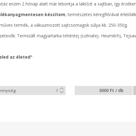
ktáz enzim 2 hónap alatt már lebontja a laktózt a sajtban, így érzéke
lékanyagmentesen készítem
, természetes kéregflórával érlelődik
műves termék, a vákuumozott sajtcsomagok súlya kb. 250-350g.
zetevők: Termizált magyartarka tehéntej (szénatej- Heumilch), Tejsav
teled az életed"
3000 Ft / db