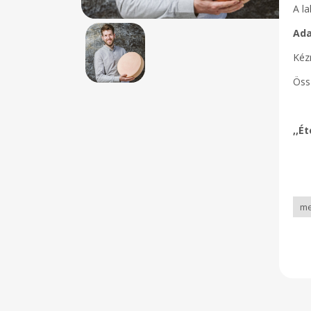
A la
Ada
Kéz
Öss
,,É