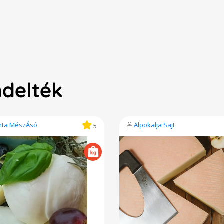
ndelték
rta MészÁsó
Alpokalja Sajt
5