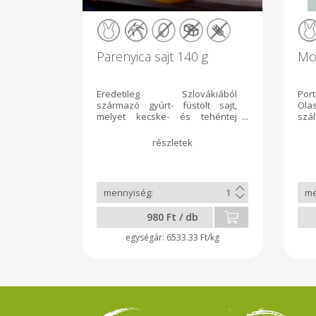
Parenyica sajt 140 g
Mo
Eredetileg Szlovákiából
Po
származó gyúrt- füstölt sajt,
Ola
melyet kecske- és tehéntej
sz
keverékéből készítünk, majd
por
bükk- és szilva fával füstölünk.
Kész
gyú
gom
léb
tehé
bak
ten
980 Ft / db
t
hoz
6533.33 Ft/kg
tar
200 