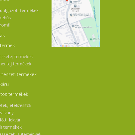
l.
),
ldolgozott termékek
s.
as
kehús
an
romfi
 K
 a
jás
os
ár
jtermék
zi
be
csketej termékek
az
héntej termékek
l:
hészeti termékek
káru
rtós termékek
tek, ételízesítők
zalvány
őtt, lekvár
ili termékek
ességek, sütemények