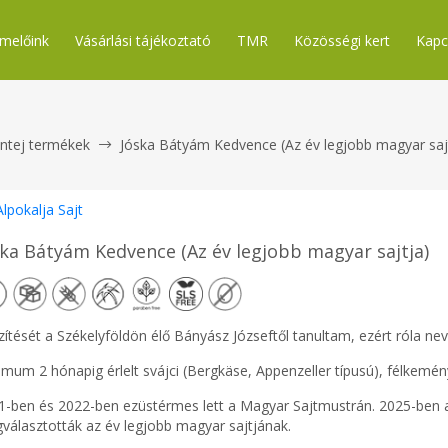
melőink
Vásárlási tájékoztató
TMR
Közösségi kert
Kapc
ntej termékek
Jóska Bátyám Kedvence (Az év legjobb magyar saj
Alpokalja Sajt
ska Bátyám Kedvence (Az év legjobb magyar sajtja)
ítését a Székelyföldön élő Bányász Józseftől tanultam, ezért róla ne
mum 2 hónapig érlelt svájci (Bergkäse, Appenzeller típusú), félkemény
1-ben és 2022-ben ezüstérmes lett a Magyar Sajtmustrán. 2025-ben a
választották az év legjobb magyar sajtjának.