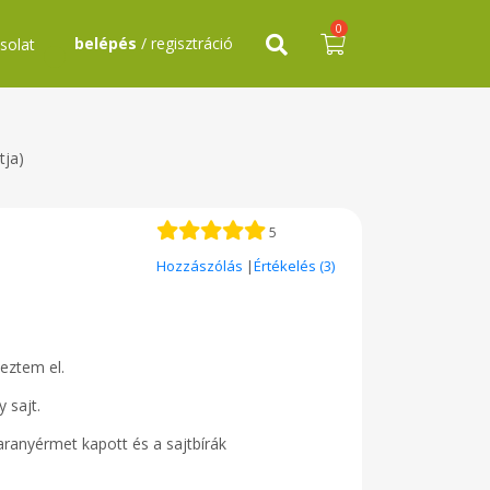
0
belépés
/ regisztráció
solat
tja)
5
Hozzászólás
|
Értékelés (3)
veztem el.
 sajt.
ranyérmet kapott és a sajtbírák