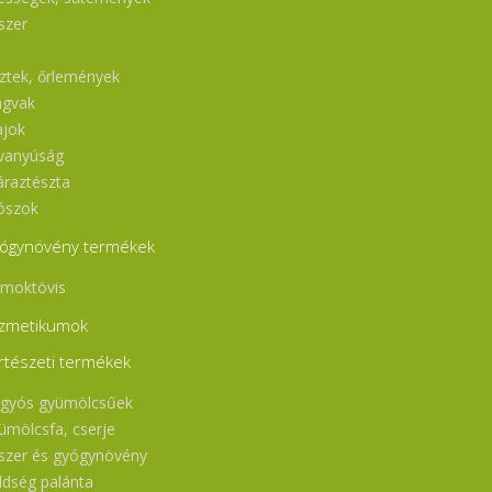
szer
l
sztek, őrlemények
gvak
ajok
vanyúság
áraztészta
ószok
ógynövény termékek
moktövis
zmetikumok
rtészeti termékek
gyós gyümölcsűek
ümölcsfa, cserje
szer és gyógynövény
ldség palánta