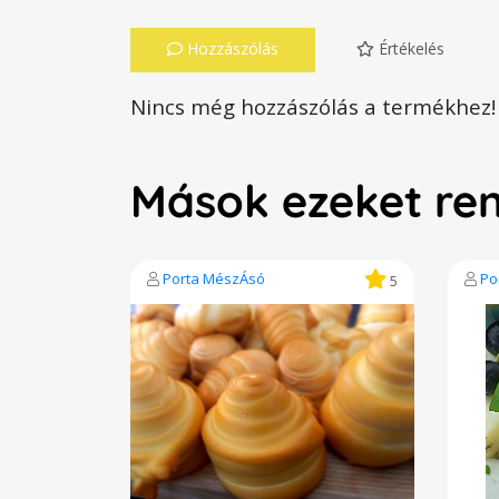
Hozzászólás
Értékelés
Nincs még hozzászólás a termékhez!
Mások ezeket re
Porta MészÁsó
Po
5