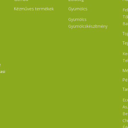
magyartarka teheneink tejébő
(3,8-4,2%-os zsírtartalmú tejből
Kézműves termékek
Gyümölcs
Fe
így az állaga lágy és kréme
Nem kell félni a mag
Tő
Gyümölcs
zsírtartalomtól, hiszen a zsírb
Ba
oldódó vitaminok ( A, D, E,
Gyümölcskészítmény
vitamin) így bent marad
To
sajtban. 250-400g-
kiszerelésekben
vákuumcsomagoljuk, így ak
Te
hónapokig is megőr
minőségét. Szendvicsek
Ke
tökéletes választás. :) ,, Ételed 
Te
életed! " Baráti üdvözlette
z
Németh család
Mé
Vasi
Pé
Ta
Ece
As
Bef
Ch
Éd