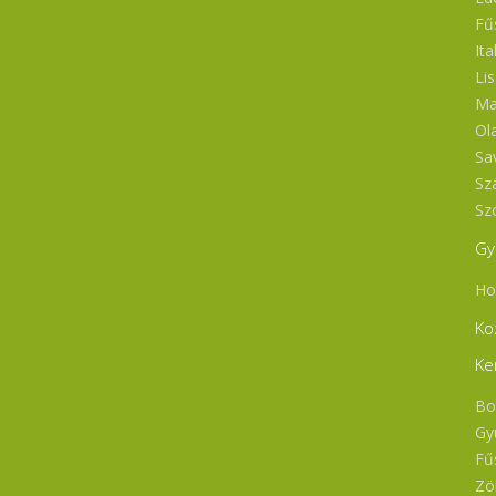
Fű
Ita
Li
Ma
Ol
Sa
Sz
Sz
Gy
Ho
Ko
Ke
Bo
Gy
Fű
Zö