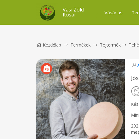
Vasi Zöld
Vásárlás
Ter
Kosár
Kezdőlap
Termékek
Tejtermék
Tehé
Jó
Kész
Mini
202
meg