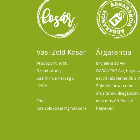
Vasi Zöld Kosár
Árgarancia
Átadópont: 9700
Mit jelent az ÁR-
Szombathely,
GARANCIA? Azt, hogy a
Szent Imre herceg u.
ezt vállaló termelők a 
129/A
Zöld Kosárban nem
árusítanak drágábban,
Email:
mint más értékesítési
vasizoldkosar@gmail.com
helyeken.