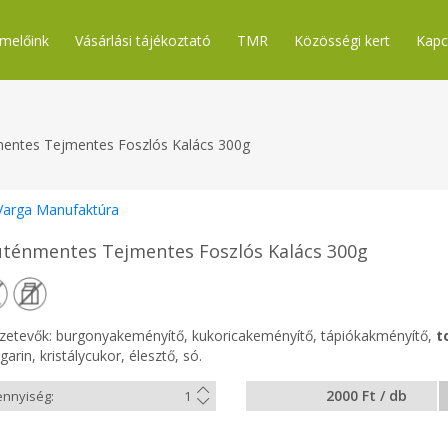
melőink
Vásárlási tájékoztató
TMR
Közösségi kert
Kapc
entes Tejmentes Foszlós Kalács 300g
Varga Manufaktúra
uténmentes Tejmentes Foszlós Kalács 300g
zetevők: burgonyakeményítő, kukoricakeményítő, tápiókakményítő,
t
arin, kristálycukor, élesztő, só.
2000 Ft / db