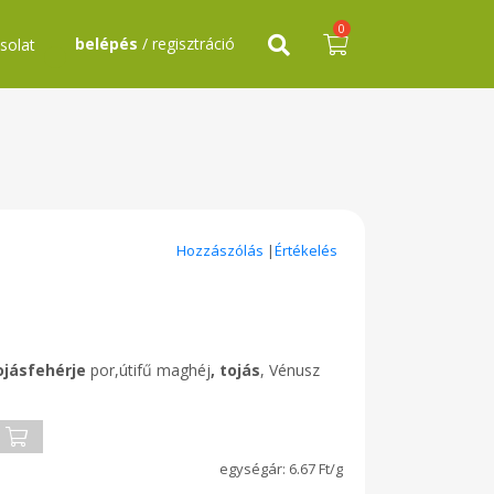
0
belépés
/ regisztráció
solat
Hozzászólás
|
Értékelés
ojásfehérje
por,útifű maghéj
, tojás
, Vénusz
6.67 Ft/g