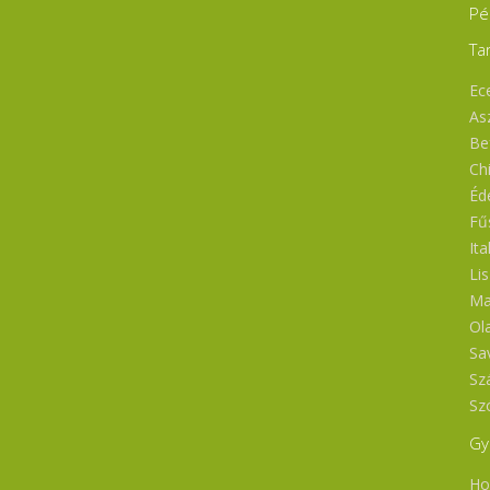
Pé
Ta
Ece
As
Bef
Ch
Éd
Fű
Ita
Li
Ma
Ol
Sa
Sz
Sz
Gy
Ho