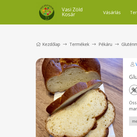
Vasi Zöld
Vásárlás
Ter
Kosár
Kezdőlap
Termékek
Pékáru
Gluténm
Gl
Öss
marg