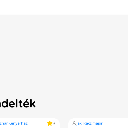
ndelték
znár Kenyérház
Jáki Rácz major
5