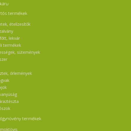
káru
rtós termékek
tek, ételízesítők
zalvány
őtt, lekvár
ili termékek
ességek, sütemények
szer
l
sztek, őrlemények
gvak
ajok
vanyúság
áraztészta
ószok
ógynövény termékek
moktövis