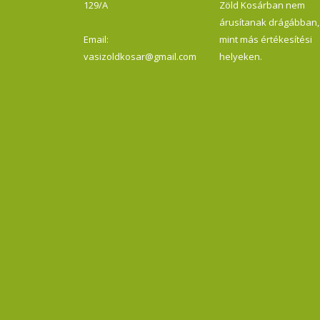
129/A
Zöld Kosárban nem
árusítanak drágábban,
Email:
mint más értékesítési
vasizoldkosar@gmail.com
helyeken.