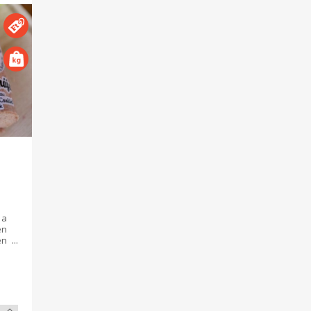
 a
en
en
és
és
an
 a
nk
ín