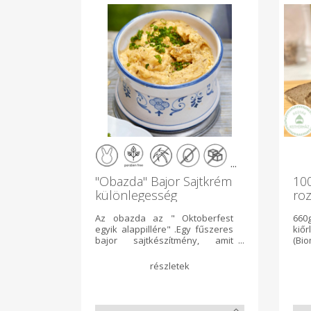
...
"Obazda" Bajor Sajtkrém
100
különlegesség
roz
Az obazda az " Oktoberfest
660
egyik alappillére" .Egy fűszeres
kiő
bajor sajtkészítmény, amit
(B
kenyérre kenve vagy pereccel
ha
esznek. Bajorországban a
tec
sörkertek egy klasszikus étele.
Éle
Camembert sajt, Krémsajt, vaj,
tar
hagyma és fűszerek
tel
keverékéből készítjük 20 dkg-os
roz