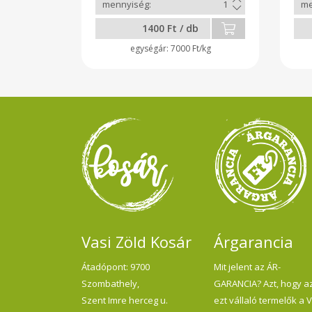
kiszerelésben kerül eladásra
glut
1400 Ft / db
7000 Ft/kg
Vasi Zöld Kosár
Árgarancia
Átadópont: 9700
Mit jelent az ÁR-
Szombathely,
GARANCIA? Azt, hogy a
Szent Imre herceg u.
ezt vállaló termelők a 