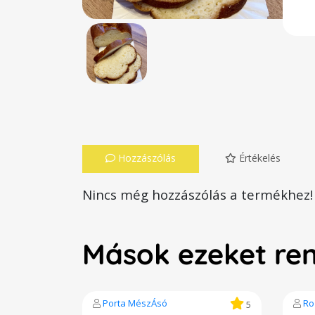
Hozzászólás
Értékelés
Nincs még hozzászólás a termékhez!
Mások ezeket re
Porta MészÁsó
Ro
5