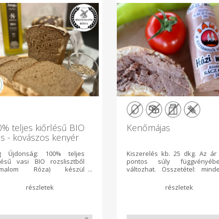
% teljes kiőrlésű BIO
Kenőmájas
s - kovászos kenyér
g Újdonság: 100% teljes
Kiszerelés kb. 25 dkg. Az ár
rlésű vasi BIO rozslisztből
pontos súly függvényéb
iomalom Róza) készül
változhat. Összetétel: mind
gyományos kovászos
húsárunk húst, szalonnát 
hnológiával 36 óra alatt.
fűszereket tartalmaz, glutén- 
sztőt, tejet, és tojást nem
tejmentesek. A zsír nyomokb
talmaz. Összetevők: BIO
tejet tartalmazhat, melyet
jes kiőrlésű rozsliszt, bio
zsírszalonna kisütésekor adu
s kovász, só, víz Allergén:
hozzá a szép karamell sz