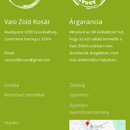
Vasi Zöld Kosár
Árgarancia
Átadópont: 9700 Szombathely,
Mit jelent az ÁR-GARANCIA? Azt,
Szent Imre herceg u. 129/A
hogy az ezt vállaló termelők a
Vasi Zöld Kosárban nem
Email:
árusítanak drágábban, mint
vasizoldkosar@gmail.com
más értékesítési helyeken.
Gomba
Zöldség
Kézműves termékek
Gyümölcs
Gyümölcs
Gyümölcskészítmény
Húsáru