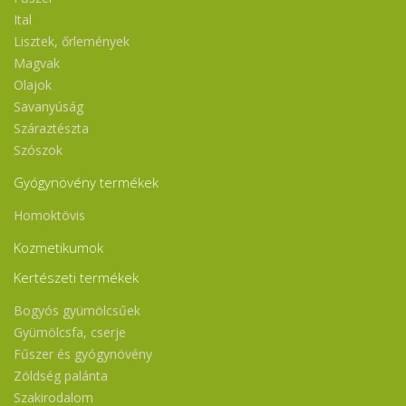
Ital
Lisztek, őrlemények
Magvak
Olajok
Savanyúság
Száraztészta
Szószok
Gyógynövény termékek
Homoktövis
Kozmetikumok
Kertészeti termékek
Bogyós gyümölcsűek
Gyümölcsfa, cserje
Fűszer és gyógynövény
Zöldség palánta
Szakirodalom