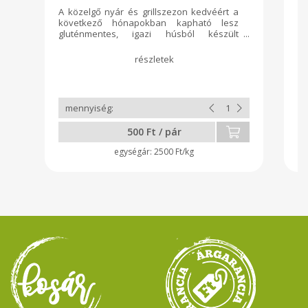
A közelgő nyár és grillszezon kedvéért a
A 
következő hónapokban kapható lesz
k
gluténmentes, igazi húsból készült
g
grillkolbászunk. Az ár a súly függvényében
gr
változhat.
vá
500 Ft / pár
2500 Ft/kg