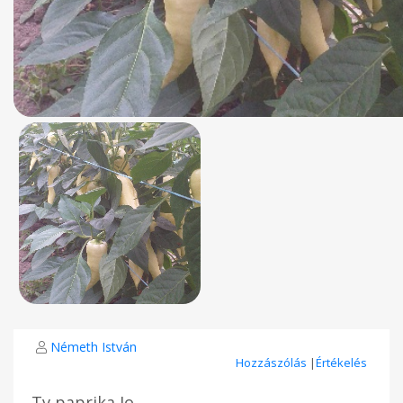
Németh István
Hozzászólás
|
Értékelés
Tv paprika Io.