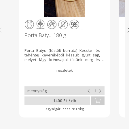
...
Porta Batyu 180 g
Vi
Porta Batyu (füstölt burrata) Kecske- és
Pá
tehéntej keverékéből készült gyúrt sajt,
15
melyet lágy krémsajtal töltünk meg és
vá
bükkfával füstölünk. Vásárlóink nagy
hú
kedvence.
gl
te
ki
sz
es
te
mu
1400 Ft / db
te
k
7777.78 Ft/kg
fo
mi
ta
hu