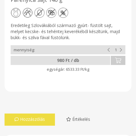
Eredetileg Szlovákiából származó gyúrt- füstölt sajt,
melyet kecske- és tehéntej keverékéből készítünk, majd
bükk- és szilva fával füstölünk.
980 Ft / db
6533.33 Ft/kg
Hozzászólás
Értékelés