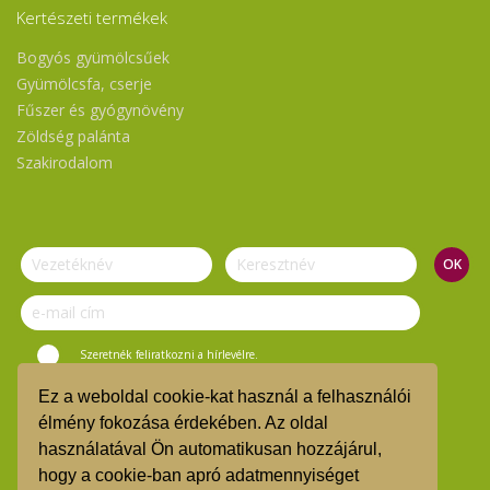
Kertészeti termékek
Bogyós gyümölcsűek
Gyümölcsfa, cserje
Fűszer és gyógynövény
Zöldség palánta
Szakirodalom
Szeretnék feliratkozni a hírlevélre.
Ez a weboldal cookie-kat használ a felhasználói
© Vasi Zöld Kosár 2019.
élmény fokozása érdekében. Az oldal
használatával Ön automatikusan hozzájárul,
ÁSZF
hogy a cookie-ban apró adatmennyiséget