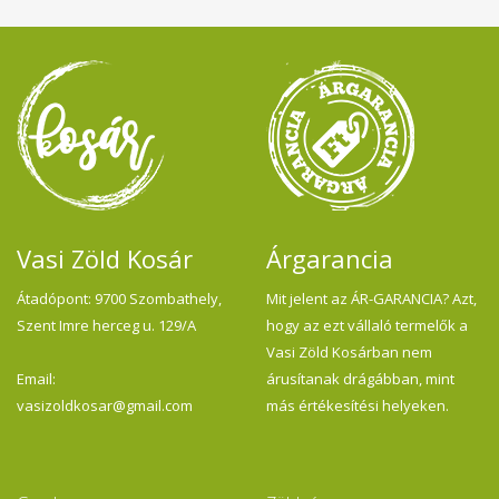
Vasi Zöld Kosár
Árgarancia
Átadópont: 9700 Szombathely,
Mit jelent az ÁR-GARANCIA? Azt,
Szent Imre herceg u. 129/A
hogy az ezt vállaló termelők a
Vasi Zöld Kosárban nem
Email:
árusítanak drágábban, mint
vasizoldkosar@gmail.com
más értékesítési helyeken.