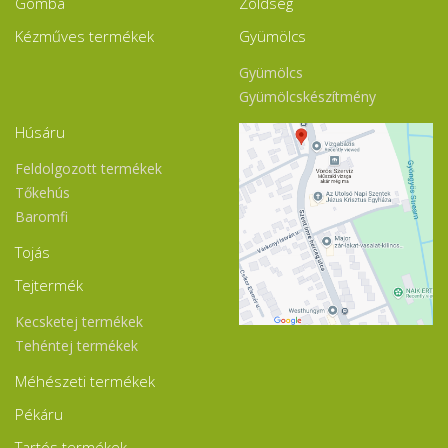
Gomba
Zöldség
Kézműves termékek
Gyümölcs
Gyümölcs
Gyümölcskészítmény
Húsáru
Feldolgozott termékek
Tőkehús
Baromfi
Tojás
Tejtermék
Kecsketej termékek
Tehéntej termékek
Méhészeti termékek
Pékáru
Tartós termékek