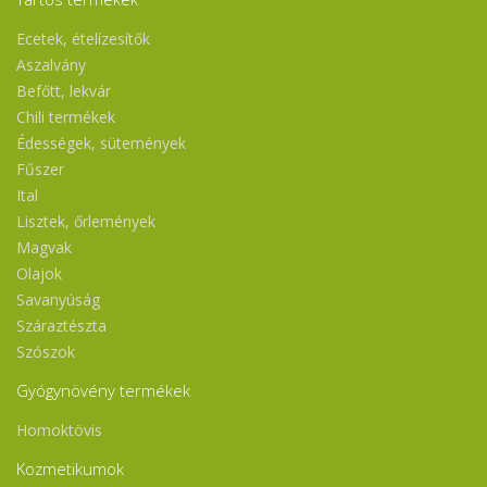
Ecetek, ételízesítők
Aszalvány
Befőtt, lekvár
Chili termékek
Édességek, sütemények
Fűszer
Ital
Lisztek, őrlemények
Magvak
Olajok
Savanyúság
Száraztészta
Szószok
Gyógynövény termékek
Homoktövis
Kozmetikumok