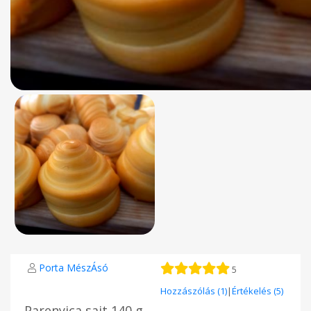
Porta MészÁsó
5
Hozzászólás (1)
|
Értékelés (5)
Parenyica sajt 140 g