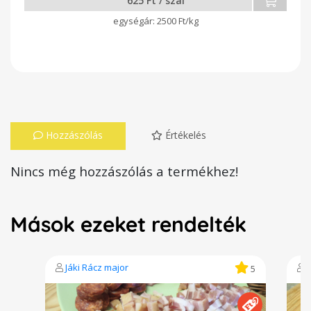
625 Ft / szál
2500 Ft/kg
Hozzászólás
Értékelés
Nincs még hozzászólás a termékhez!
Mások ezeket rendelték
Jáki Rácz major
5