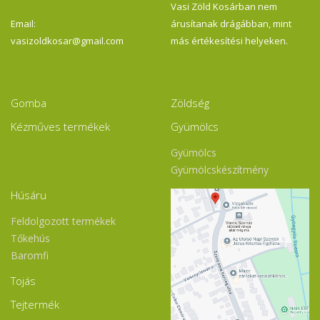
Vasi Zöld Kosárban nem
Email:
árusítanak drágábban, mint
vasizoldkosar@gmail.com
más értékesítési helyeken.
Gomba
Zöldség
Kézműves termékek
Gyümölcs
Gyümölcs
Gyümölcskészítmény
Húsáru
Feldolgozott termékek
Tőkehús
Baromfi
Tojás
Tejtermék