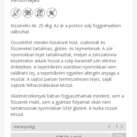
Kiszerelés kb. 25 dkg. Az ár a pontos súly függvényében
változhat.
Összetétel: minden húsárunk húst, szalonnát és
fűszereket tartalmaz, glutén- és tejmentesek. A zsír
nyomokban tejet tartalmazhat, melyet a zsírszalonna
kisütésekor adunk hozzá a szép karamell szín elérése
érdekében. A tepertőkrém esetében nyomokban sem
található tej, a tepertőkrém egyetlen allergén anyaga a
mustár. A sajtos parizer természetesen tejes, saját
sajtunk felhasználásával készül.
Gluténérzékenyek bátran fogyaszthatnak mindent, sem a
fűszerek miatt, sem a gyártási folyamat okán nem
tartalmaznak nyomokban SEM glutént. A hurka rizzsel
készül.