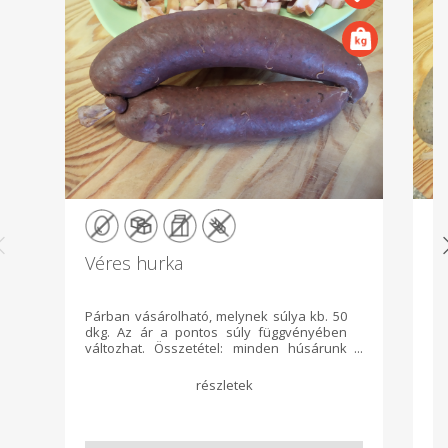
Véres hurka
M
Párban vásárolható, melynek súlya kb. 50
Ri
dkg. Az ár a pontos súly függvényében
vá
változhat. Összetétel: minden húsárunk
ár
húst, szalonnát és fűszereket tartalmaz,
Ö
glutén- és tejmentesek. A zsír nyomokban
sz
tejet tartalmazhat, melyet a zsírszalonna
és
kisütésekor adunk hozzá a szép karamell
ta
szín elérése érdekében. A tepertőkrém
ki
esetében nyomokban sem található tej, a
sz