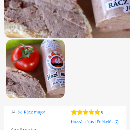
Jáki Rácz major
5
Hozzászólás
|
Értékelés (7)
Kenőmájas