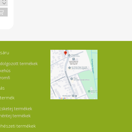
íz
sáru
ldolgozott termékek
kehús
romfi
jás
jtermék
csketej termékek
héntej termékek
hészeti termékek