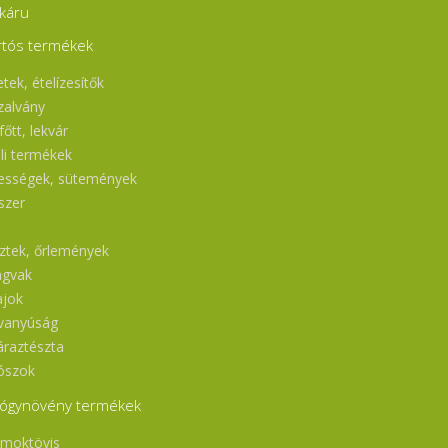
káru
rtós termékek
tek, ételízesítők
zalvány
őtt, lekvár
ili termékek
ességek, sütemények
szer
l
sztek, őrlemények
gvak
ajok
vanyúság
áraztészta
ószok
ógynövény termékek
moktövis