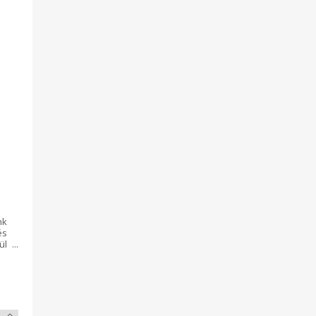
nk
és
ül
os
t.
em
k:
es
es