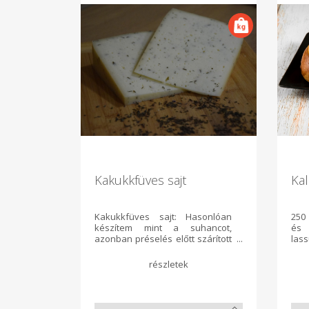
Kakukkfüves sajt
Kal
Kakukkfüves sajt: Hasonlóan
250
készítem mint a suhancot,
és 
azonban préselés előtt szárított
lass
kakukkfüvet keverek a sajtba.
és 
Az érés során a kistermelői
érd
kakukkfű átjárja az egész sajtot,
mal
így teljes lesz az íze. Félkemény
mal
sajt, melyet kéregflórával
tejp
érlelek, természetes módon.
víz 