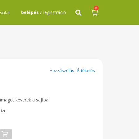
0
belépés
/ regisztráció
solat
Hozzászólás
|
Értékelés
amagot keverek a sajtba.
íze.