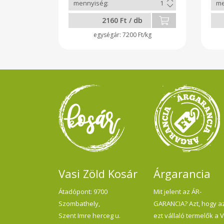
tejf
2160 Ft / db
7200 Ft/kg
Vasi Zöld Kosár
Árgarancia
Átadópont: 9700
Mit jelent az ÁR-
Szombathely,
GARANCIA? Azt, hogy a
Szent Imre herceg u.
ezt vállaló termelők a 