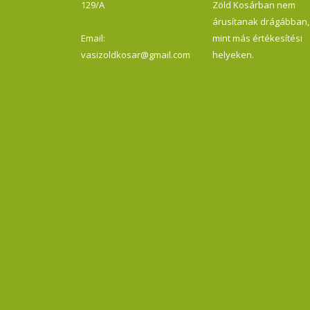
129/A
Zöld Kosárban nem
árusítanak drágábban,
Email:
mint más értékesítési
vasizoldkosar@gmail.com
helyeken.