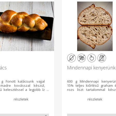
ács
Mindennapi kenyerünk
 g Fonott kalácsunk vajjal
600 g Mindennapi kenyerü
madre kovásszal készül,
15% teljes kiőrlésű graham 
ú kelesztéssel a legjobb íz
rozs liszt tartalommal kész
a hosszú eltarthatóság
hagyományos kovász
ekében. Összetevők: árpa
technológiával 36 óra alat
áta, búzaliszt, búza
Élesztőt, tejet, és tojást n
áta, cukor, madre kovász,
tartalmaz. Összetevő
or, tojás, só, sütőélesztő, vaj,
búzakenyér liszt, kovász, telj
Allergén: glutén, tejcukor,
kiőrlésű búza liszt, telj