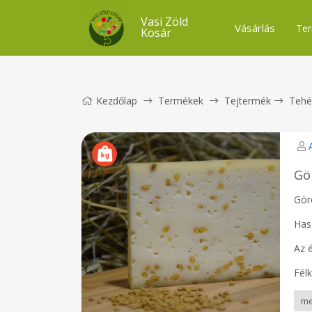
Vasi Zöld
Vásárlás
Ter
Kosár
Kezdőlap
Termékek
Tejtermék
Tehé
Gö
Gör
Has
Az é
Fél