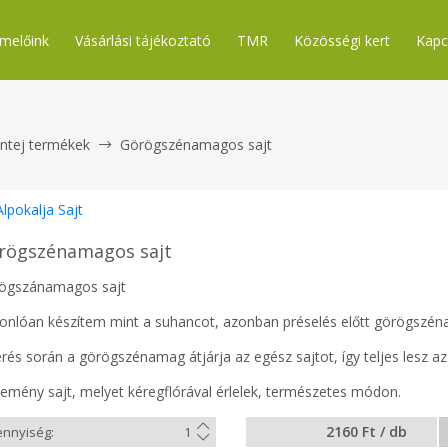
melőink
Vásárlási tájékoztató
TMR
Közösségi kert
Kapc
ntej termékek
Görögszénamagos sajt
Alpokalja Sajt
rögszénamagos sajt
ögszánamagos sajt
onlóan készítem mint a suhancot, azonban préselés előtt görögszén
rés során a görögszénamag átjárja az egész sajtot, így teljes lesz az 
kemény sajt, melyet kéregflórával érlelek, természetes módon.
2160 Ft / db