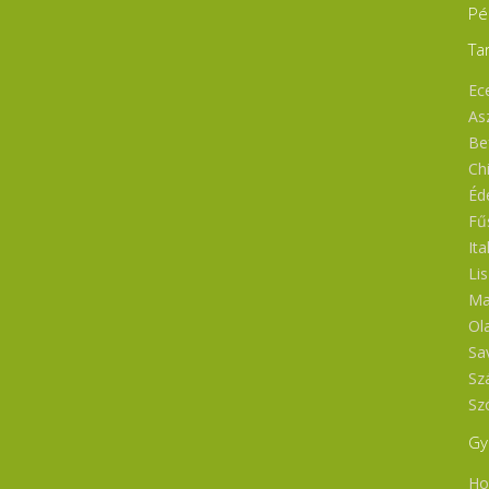
Pé
Ta
Ece
As
Bef
Ch
Éd
Fű
Ita
Li
Ma
Ol
Sa
Sz
Sz
Gy
Ho