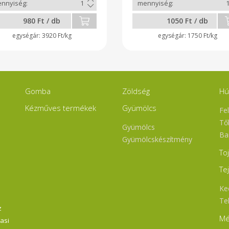
ehérje, tojás
kiőrlésű rozs liszt, só, v
Allergén: glutén
980 Ft / db
1050 Ft / db
3920 Ft/kg
1750 Ft/kg
Gomba
Zöldség
Hú
Kézműves termékek
Gyümölcs
Fe
Tő
Gyümölcs
Ba
Gyümölcskészítmény
To
Te
Ke
Te
z
Mé
Vasi