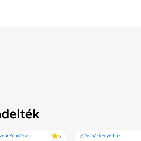
ndelték
znár Kenyérház
Roznár Kenyérház
5