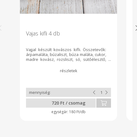
Vajas kifli 4 db
P
Vajjal készült kovászos kifli. Összetevők:
Po
árpamaláta, búzaliszt, búza maláta, cukor,
te
madre kovász, rozsliszt, só, sütőélesztő,
me
tejpor, vaj, víz Allergén: glutén, tejfehérje,
bü
tejcukor
ke
720 Ft / csomag
180 Ft/db