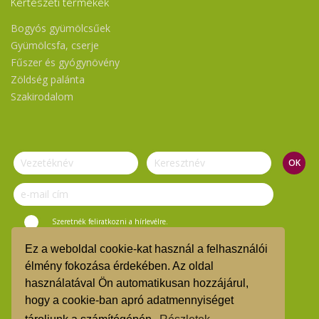
Kertészeti termékek
Bogyós gyümölcsűek
Gyümölcsfa, cserje
Fűszer és gyógynövény
Zöldség palánta
Szakirodalom
Szeretnék feliratkozni a hírlevélre.
Ez a weboldal cookie-kat használ a felhasználói
© Vasi Zöld Kosár 2019.
élmény fokozása érdekében. Az oldal
használatával Ön automatikusan hozzájárul,
ÁSZF
hogy a cookie-ban apró adatmennyiséget
TMR