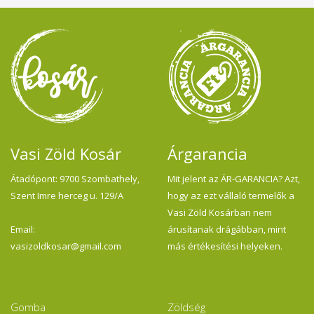
Vasi Zöld Kosár
Árgarancia
Átadópont: 9700 Szombathely,
Mit jelent az ÁR-GARANCIA? Azt,
Szent Imre herceg u. 129/A
hogy az ezt vállaló termelők a
Vasi Zöld Kosárban nem
Email:
árusítanak drágábban, mint
vasizoldkosar@gmail.com
más értékesítési helyeken.
Gomba
Zöldség