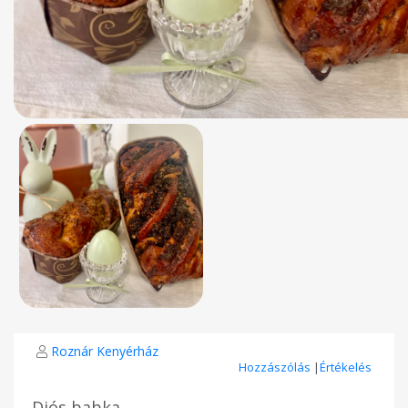
Roznár Kenyérház
Hozzászólás
|
Értékelés
Diós babka