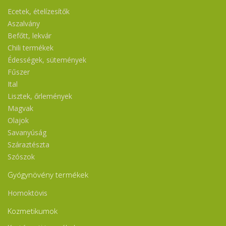
Ecetek, ételízesítők
Aszalvány
Befőtt, lekvár
Chili termékek
Édességek, sütemények
Fűszer
Ital
Lisztek, őrlemények
Magvak
Olajok
Savanyúság
Száraztészta
Szószok
Gyógynövény termékek
Homoktövis
Kozmetikumok