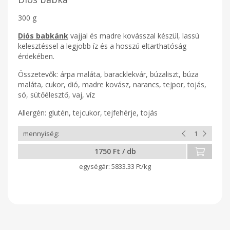
300 g
Diós babkánk
vajjal és madre kovásszal készül, lassú
kelesztéssel a legjobb íz és a hosszú eltarthatóság
érdekében.
Összetevők: árpa maláta, baracklekvár, búzaliszt, búza
maláta, cukor, dió, madre kovász, narancs, tejpor, tojás,
só, sütőélesztő, vaj, víz
Allergén: glutén, tejcukor, tejfehérje, tojás
1750 Ft / db
5833.33 Ft/kg