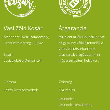
Vasi Zöld Kosár
Árgarancia
Átadópont: 9700 Szombathely,
Mit jelent az ÁR-GARANCIA? Azt,
Szent Imre herceg u. 129/A
hogy az ezt vállaló termelők a
Vasi Zöld Kosárban nem
Email:
árusítanak drágábban, mint
vasizoldkosar@gmail.com
más értékesítési helyeken.
Gomba
Zöldség
Kézműves termékek
Gyümölcs
Gyümölcs
Gyümölcskészítmény