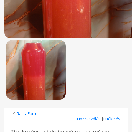
RastaFarm
Hozzászólás
|
Értékelés
Birs kökény csipkebogyó rostos mèzzel