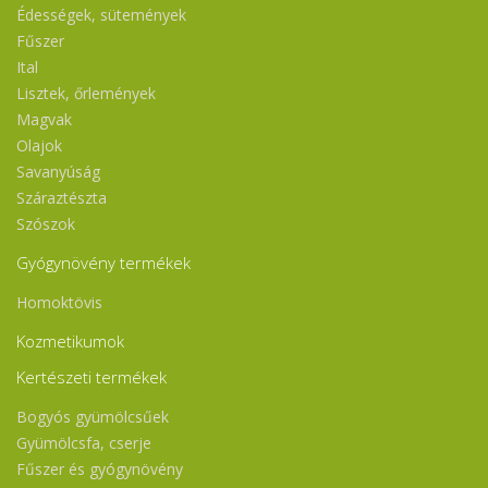
Édességek, sütemények
Fűszer
Ital
Lisztek, őrlemények
Magvak
Olajok
Savanyúság
Száraztészta
Szószok
Gyógynövény termékek
Homoktövis
Kozmetikumok
Kertészeti termékek
Bogyós gyümölcsűek
Gyümölcsfa, cserje
Fűszer és gyógynövény