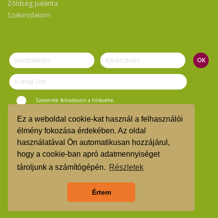
Zöldség palánta
Szakirodalom
Szeretnék feliratkozni a hírlevélre.
Ez a weboldal cookie-kat használ a felhasználói
© Vasi Zöld Kosár 2019.
élmény fokozása érdekében. Az oldal
használatával Ön automatikusan hozzájárul,
ÁSZF
hogy a cookie-ban apró adatmennyiséget
TMR
tároljunk a számítógépén.
Részletek
Árgarancia
Értem