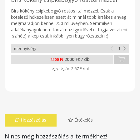
Birs kökény csipkebogyó rostos ital mèzzel. Csak a
kötelező hőkezelèsen esett át minnèl több èrtèkes anyag
megmaradjon benne. 750 ml üvegben. Semmilyen
adalékanyagok nem tartalmaz így idővel el fogja veszíteni
színét:) a kép csal, inkább ilyen bugyirózsaszin :)
2000 Ft / db
2500 Ft
2.67 Ft/ml
Hozzászólás
Értékelés
Nincs még hozzászólás a termékhez!