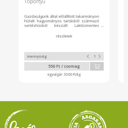
Töpörtyű
F
Gazdaságunk által előállított takarmányon
Fü
hízlalt hagyományos tartásból származó
fo
sertéshúsból készült! Laktózmentes
n
termék! 100 grammos papírzacskóban
ké
kapható!
eg
sú
m
f
te
ka
fü
550 Ft / csomag
fe
el
5500 Ft/kg
Gl
mi
gy
ny