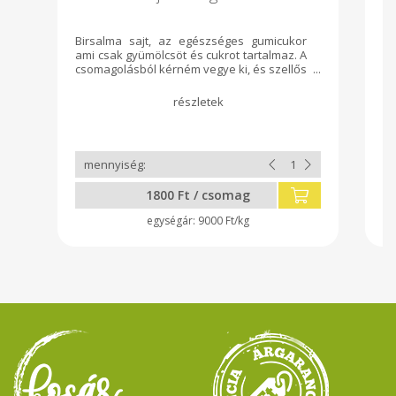
Birsalma sajt, az egészséges gumicukor
Eg
ami csak gyümölcsöt és cukrot tartalmaz. A
me
csomagolásból kérném vegye ki, és szellős
bo
helyen tárolva sokáig eltartható.
vi
Köszönöm, hogy megtisztel bizalmával.
1800 Ft / csomag
9000 Ft/kg