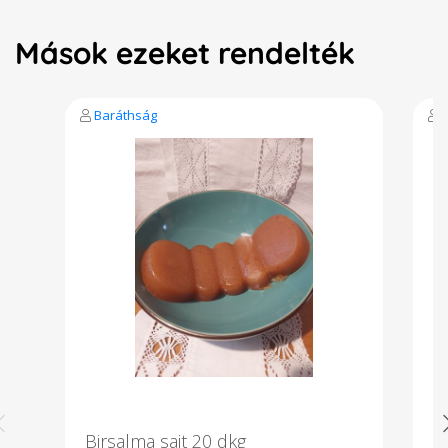
Mások ezeket rendelték
Baráthság
Birsalma sajt 20 dkg
T