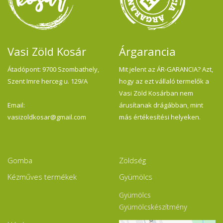
Vasi Zöld Kosár
Árgarancia
Átadópont: 9700 Szombathely,
Mit jelent az ÁR-GARANCIA? Azt,
Szent Imre herceg u. 129/A
hogy az ezt vállaló termelők a
Vasi Zöld Kosárban nem
Email:
árusítanak drágábban, mint
vasizoldkosar@gmail.com
más értékesítési helyeken.
Gomba
Zöldség
Kézműves termékek
Gyümölcs
Gyümölcs
Gyümölcskészítmény