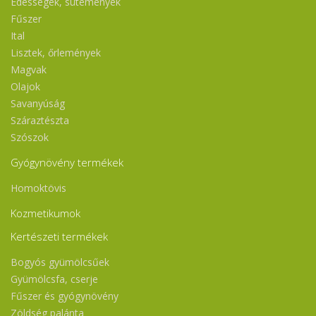
Édességek, sütemények
Fűszer
Ital
Lisztek, őrlemények
Magvak
Olajok
Savanyúság
Száraztészta
Szószok
Gyógynövény termékek
Homoktövis
Kozmetikumok
Kertészeti termékek
Bogyós gyümölcsűek
Gyümölcsfa, cserje
Fűszer és gyógynövény
Zöldség palánta