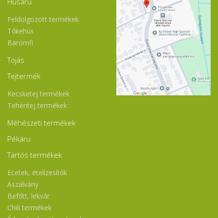
Húsáru
Feldolgozott termékek
Tőkehús
Baromfi
Tojás
Tejtermék
Kecsketej termékek
Tehéntej termékek
Méhészeti termékek
Pékáru
Tartós termékek
Ecetek, ételízesítők
Aszalvány
Befőtt, lekvár
Chili termékek