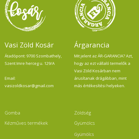
Vasi Zöld Kosár
Árgarancia
Átadópont: 9700 Szombathely,
Mit jelent az ÁR-GARANCIA? Azt,
Szent Imre herceg u. 129/A
hogy az ezt vállaló termelők a
Vasi Zöld Kosárban nem
Email:
árusítanak drágábban, mint
vasizoldkosar@gmail.com
más értékesítési helyeken.
Gomba
Zöldség
Kézműves termékek
Gyümölcs
Gyümölcs