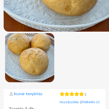
Roznár Kenyérház
5
Hozzászólás
|
Értékelés (1)
Zsemle 3 db