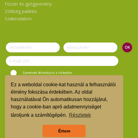
Fűszer és gyógynövény
Zöldség palánta
Szakirodalom
Szeretnék feliratkozni a hírlevélre.
Ez a weboldal cookie-kat használ a felhasználói
© Vasi Zöld Kosár 2019.
élmény fokozása érdekében. Az oldal
használatával Ön automatikusan hozzájárul,
ÁSZF
hogy a cookie-ban apró adatmennyiséget
TMR
tároljunk a számítógépén.
Részletek
Árgarancia
Értem