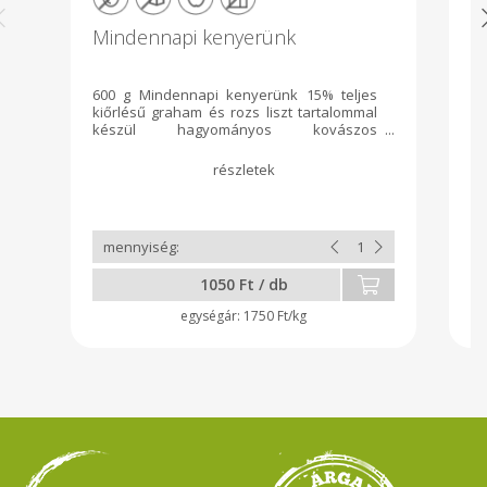
Mindennapi kenyerünk
T
600 g Mindennapi kenyerünk 15% teljes
A 
kiőrlésű graham és rozs liszt tartalommal
bo
készül hagyományos kovászos
k
technológiával 36 óra alatt. Élesztőt, tejet,
kí
és tojást nem tartalmaz. Összetevők:
Ös
búzakenyér liszt, kovász, teljes kiőrlésű
bú
búza liszt, teljes kiőrlésű rozs liszt, só, víz
kr
Allergén: glutén
sü
te
1050 Ft / db
1750 Ft/kg