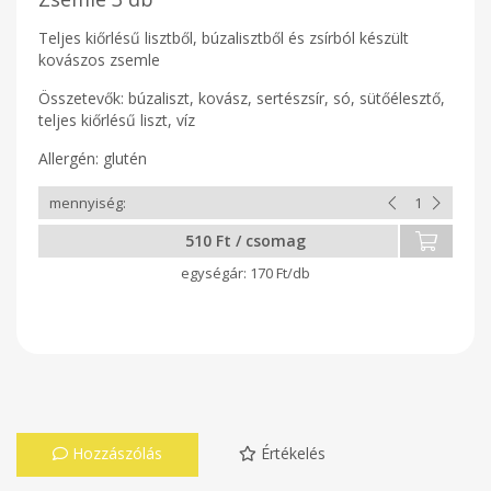
Teljes kiőrlésű lisztből, búzalisztből és zsírból készült
kovászos zsemle
Összetevők: búzaliszt, kovász, sertészsír, só, sütőélesztő,
teljes kiőrlésű liszt, víz
Allergén: glutén
510 Ft / csomag
170 Ft/db
Hozzászólás
Értékelés