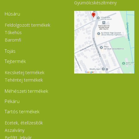
Gyümölcskészítmény
Húsáru
Feldolgozott termékek
Tőkehús
Baromfi
Tojás
Tejtermék
Kecsketej termékek
Tehéntej termékek
Méhészeti termékek
Pékáru
Tartós termékek
Ecetek, ételízesítők
Aszalvány
Befőtt, lekvár