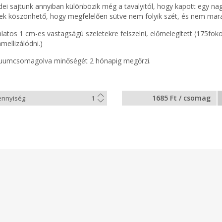
idei sajtunk annyiban különbözik még a tavalyitól, hogy kapott egy n
ek köszönhető, hogy megfelelően sütve nem folyik szét, és nem mara
nlatos 1 cm-es vastagságú szeletekre felszelni, előmelegített (175fok
mellizálódni.)
uumcsomagolva minőségét 2 hónapig megőrzi.
1685 Ft / csomag