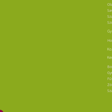
Ol
Sa
Sz
Sz
Gy
Ho
Ko
Ke
Bo
Gy
Fű
Zö
Sz