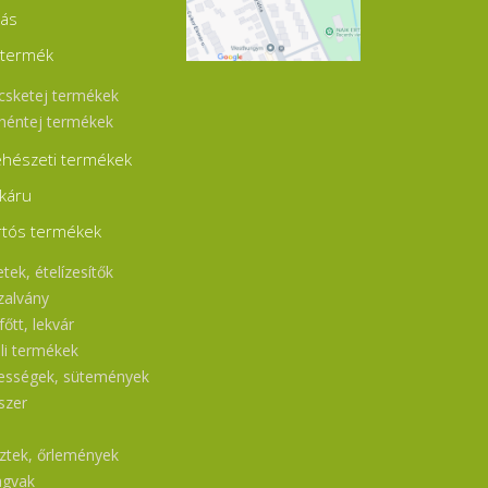
a
jás
ok
k:
ej
jtermék
),
a,
csketej termékek
az
héntej termékek
hészeti termékek
káru
rtós termékek
tek, ételízesítők
zalvány
őtt, lekvár
ili termékek
ességek, sütemények
szer
l
sztek, őrlemények
gvak