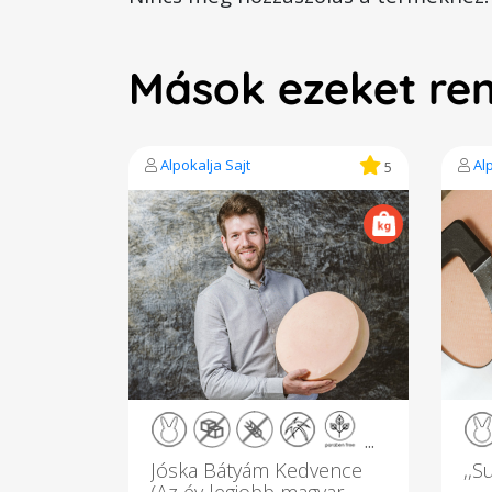
Mások ezeket re
Alpokalja Sajt
Al
5
...
Jóska Bátyám Kedvence
,,S