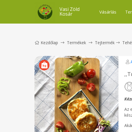
Vasi Zöld
Vásárlás
Ter
Kosár
Kezdőlap
Termékek
Tejtermék
Tehé
,,T
Kéz
Az 
kés
Aká