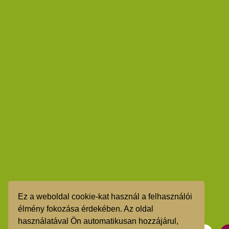
Ez a weboldal cookie-kat használ a felhasználói
élmény fokozása érdekében. Az oldal
használatával Ön automatikusan hozzájárul,