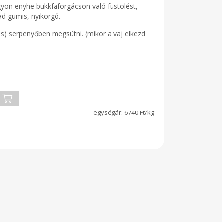
agyon enyhe bükkfaforgácson való füstölést,
d gumis, nyikorgó.
os) serpenyőben megsütni. (mikor a vaj elkezd
6740 Ft/kg