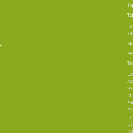
amin) így bent marad a
Kézműves termék, 
To
jtban. 250-400g-os
vákuumozott sajtcsomag
zerelésekben
súlya kb. 200-300g. Összetevő
uumcsomagoljuk, így akár
Termizált magyartarka tehént
Te
napokig is megőrzi
(szénatej- Heumilch
őségét. Szendvicsekbe
Tejsavbaktérium kultúr
Ke
letes választás. :) ,, Ételed az
Természetes oltó, só. ,,Ételed 
Te
ted! " Baráti üdvözlettel:
életed."
z
eth család
Mé
Vasi
Pé
Ta
Ece
As
Bef
Ch
Éd
Fű
Ita
Li
Ma