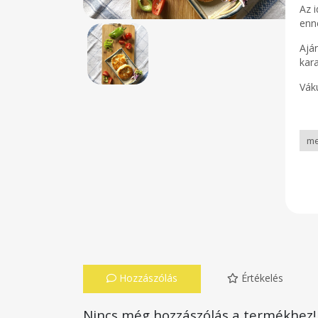
Az 
enn
Ajá
kara
Vák
Hozzászólás
Értékelés
Nincs még hozzászólás a termékhez!