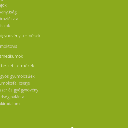
ajok
vanyúság
áraztészta
ószok
ógynövény termékek
moktövis
zmetikumok
rtészeti termékek
gyós gyümölcsűek
ümölcsfa, cserje
szer és gyógynövény
ldség palánta
akirodalom