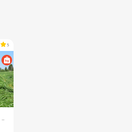
5
...