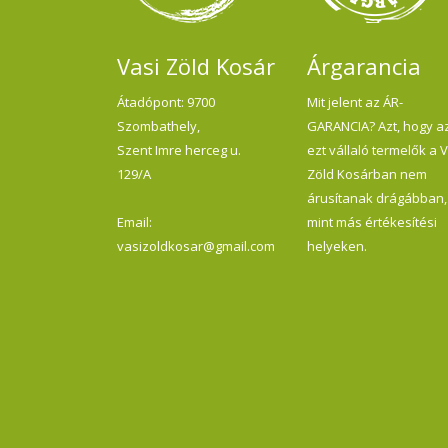
vit
sa
kis
vák
Vasi Zöld Kosár
Árgarancia
hó
min
töké
Átadópont: 9700
Mit jelent az ÁR-
éle
Szombathely,
GARANCIA? Azt, hogy a
Ném
Szent Imre herceg u.
ezt vállaló termelők a 
129/A
Zöld Kosárban nem
árusítanak drágábban,
Email:
mint más értékesítési
vasizoldkosar@gmail.com
helyeken.