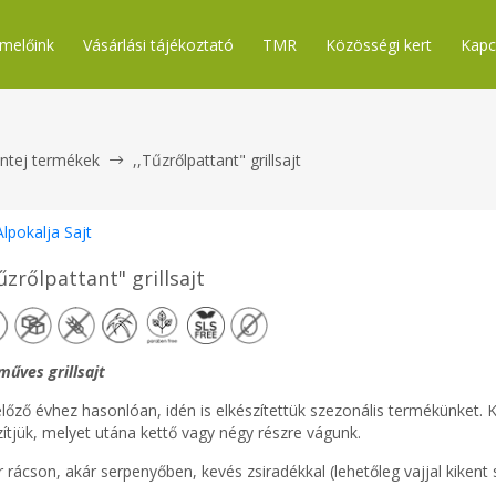
melőink
Vásárlási tájékoztató
TMR
Közösségi kert
Kapc
ntej termékek
,,Tűzrőlpattant" grillsajt
Alpokalja Sajt
űzrőlpattant" grillsajt
műves grillsajt
előző évhez hasonlóan, idén is elkészítettük szezonális termékünket
zítjük, melyet utána kettő vagy négy részre vágunk.
r rácson, akár serpenyőben, kevés zsiradékkal (lehetőleg vajjal kiken