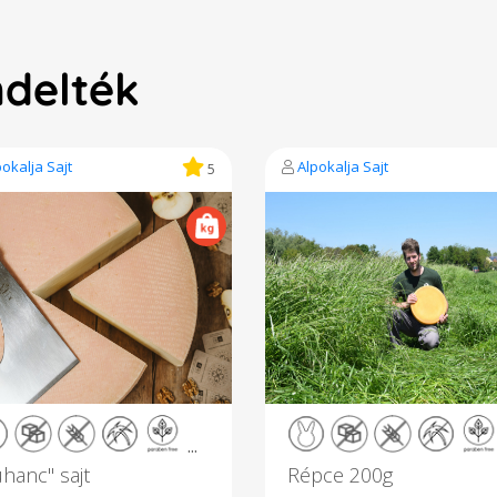
ndelték
pokalja Sajt
Alpokalja Sajt
5
...
uhanc" sajt
Répce 200g