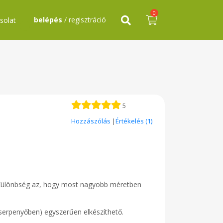
0
belépés
/ regisztráció
solat
5
Hozzászólás
|
Értékelés (1)
. Különbség az, hogy most nagyobb méretben
t serpenyőben) egyszerűen elkészíthető.