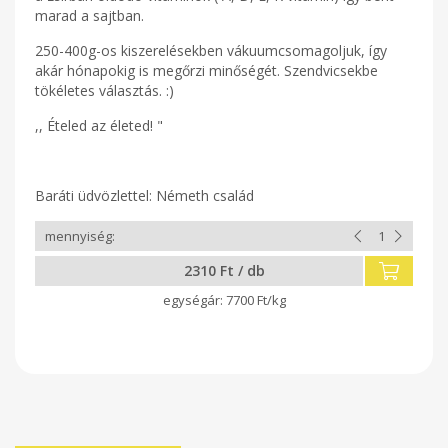
marad a sajtban.
250-400g-os kiszerelésekben vákuumcsomagoljuk, így
akár hónapokig is megőrzi minőségét. Szendvicsekbe
tökéletes választás. :)
,, Ételed az életed! "
Baráti üdvözlettel: Németh család
2310 Ft / db
7700 Ft/kg