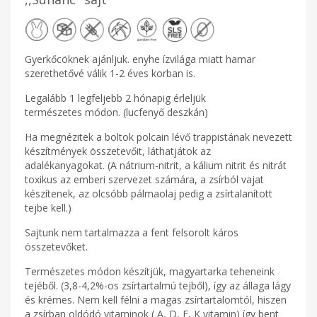
Gyerkőcöknek ajánljuk. enyhe ízvilága miatt hamar
szerethetővé válik 1-2 éves korban is.
Legalább 1 legfeljebb 2 hónapig érleljük
természetes módon. (lucfenyő deszkán)
Ha megnézitek a boltok polcain lévő trappistának nevezett
készítmények összetevőit, láthatjátok az
adalékanyagokat. (A nátrium-nitrit, a kálium nitrit és nitrát
toxikus az emberi szervezet számára, a zsírból vajat
készítenek, az olcsóbb pálmaolaj pedig a zsírtalanított
tejbe kell.)
Sajtunk nem tartalmazza a fent felsorolt káros
összetevőket.
Természetes módon készítjük, magyartarka teheneink
tejéből. (3,8-4,2%-os zsírtartalmú tejből), így az állaga lágy
és krémes. Nem kell félni a magas zsírtartalomtól, hiszen
a zsírban oldódó vitaminok ( A, D, E, K vitamin) így bent