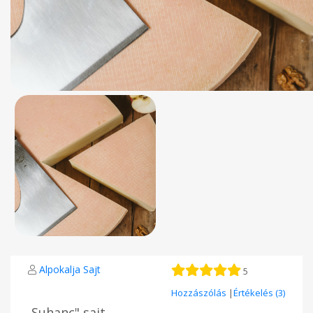
Alpokalja Sajt
5
Hozzászólás
|
Értékelés (3)
,,Suhanc" sajt