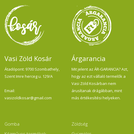
b
kü
se
z
m
me
sa
Sz
ra
Né
Vasi Zöld Kosár
Árgarancia
Átadópont: 9700 Szombathely,
Mit jelent az ÁR-GARANCIA? Azt,
Szent Imre herceg u. 129/A
hogy az ezt vállaló termelők a
Vasi Zöld Kosárban nem
Email:
árusítanak drágábban, mint
vasizoldkosar@gmail.com
más értékesítési helyeken.
Gomba
Zöldség
Kézműves termékek
Gyümölcs