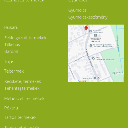
Gyümölcs
Gyümölcskészítmény
Húsáru
Feldolgozott termékek
Tőkehús
Baromfi
Tojás
Tejtermék
Kecsketej termékek
Tehéntej termékek
Méhészeti termékek
Pékáru
Tartós termékek
Ecetek, ételízesítők