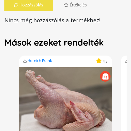
Hozzászólás
Értékelés
Nincs még hozzászólás a termékhez!
Mások ezeket rendelték
Hornich Frank
A
4.3