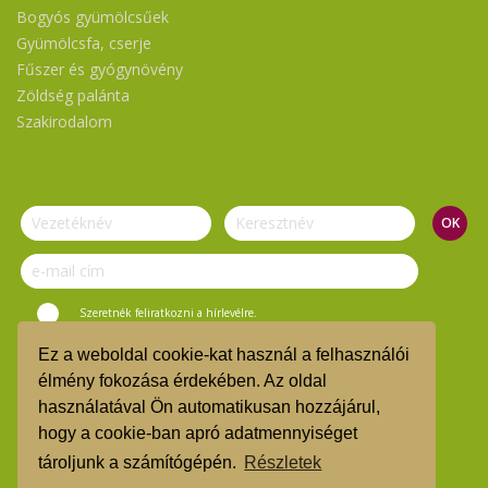
Bogyós gyümölcsűek
Gyümölcsfa, cserje
Fűszer és gyógynövény
Zöldség palánta
Szakirodalom
Szeretnék feliratkozni a hírlevélre.
Ez a weboldal cookie-kat használ a felhasználói
© Vasi Zöld Kosár 2019.
élmény fokozása érdekében. Az oldal
használatával Ön automatikusan hozzájárul,
ÁSZF
hogy a cookie-ban apró adatmennyiséget
TMR
tároljunk a számítógépén.
Részletek