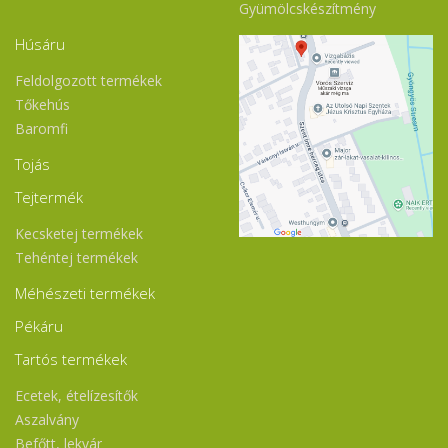
Gyümölcskészítmény
Húsáru
Feldolgozott termékek
Tőkehús
Baromfi
Tojás
Tejtermék
Kecsketej termékek
Tehéntej termékek
Méhészeti termékek
Pékáru
Tartós termékek
Ecetek, ételízesítők
Aszalvány
Befőtt, lekvár