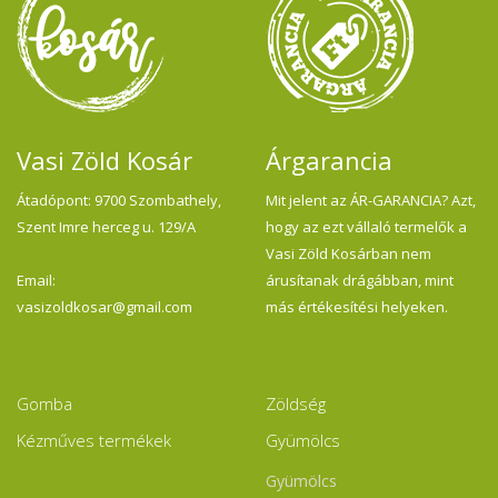
Vasi Zöld Kosár
Árgarancia
Átadópont: 9700 Szombathely,
Mit jelent az ÁR-GARANCIA? Azt,
Szent Imre herceg u. 129/A
hogy az ezt vállaló termelők a
Vasi Zöld Kosárban nem
Email:
árusítanak drágábban, mint
vasizoldkosar@gmail.com
más értékesítési helyeken.
Gomba
Zöldség
Kézműves termékek
Gyümölcs
Gyümölcs