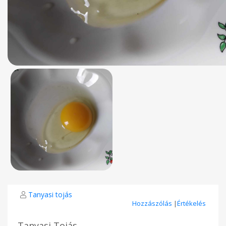
Tanyasi tojás
Hozzászólás
|
Értékelés
Tanyasi Tojás