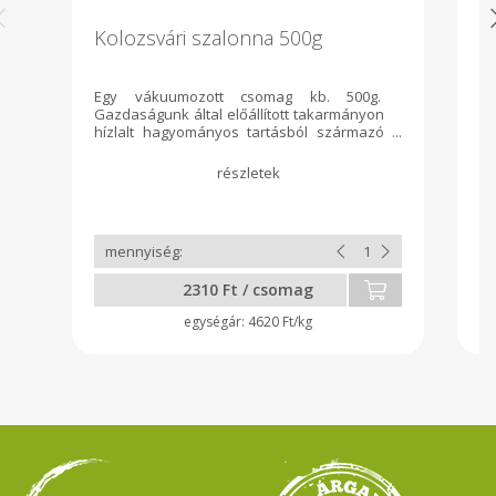
Kolozsvári szalonna 500g
M
Egy vákuumozott csomag kb. 500g.
1 
Gazdaságunk által előállított takarmányon
á
hízlalt hagyományos tartásból származó
fe
sertéshúsból készült, bükkfával füstölt
Fű
termék. A sózás, pácolás során nem
ta
alkalmazunk gyorsító módszereket,
vá
adalékokat! Úgy csináljuk ahogy
nagyszüleinktől tanultuk! :)
2310 Ft / csomag
4620 Ft/kg