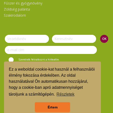
Fűszer és gyógynövény
Zöldség palánta
Szakirodalom
Szeretnék feliratkozni a hírlevélre.
Ez a weboldal cookie-kat használ a felhasználói
© Vasi Zöld Kosár 2019.
élmény fokozása érdekében. Az oldal
használatával Ön automatikusan hozzájárul,
ÁSZF
hogy a cookie-ban apró adatmennyiséget
TMR
tároljunk a számítógépén.
Részletek
Árgarancia
Értem