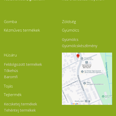
sz
pa
la
21
mi
Gomba
Zöldség
az
ér
Kézműves termékek
Gyümölcs
ma
le
Gyümölcs
al
pa
Gyümölcskészítmény
el
na
Húsáru
Feldolgozott termékek
Tőkehús
Baromfi
Tojás
Tejtermék
Kecsketej termékek
Tehéntej termékek