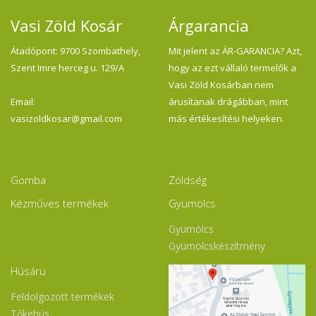
Vasi Zöld Kosár
Árgarancia
Átadópont: 9700 Szombathely,
Mit jelent az ÁR-GARANCIA? Azt,
Szent Imre herceg u. 129/A
hogy az ezt vállaló termelők a
Vasi Zöld Kosárban nem
Email:
árusítanak drágábban, mint
vasizoldkosar@gmail.com
más értékesítési helyeken.
Gomba
Zöldség
Kézműves termékek
Gyümölcs
Gyümölcs
Gyümölcskészítmény
Húsáru
Feldolgozott termékek
Tőkehús