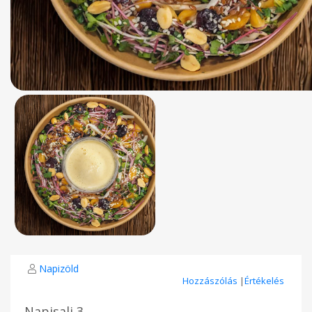
Napizöld
Hozzászólás
|
Értékelés
Napisali 3