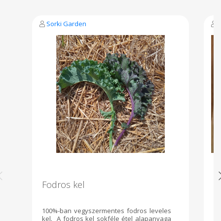
Sorki Garden
Fodros kel
D
100%-ban vegyszermentes fodros leveles
Na
kel. A fodros kel sokféle étel alapanyaga
P