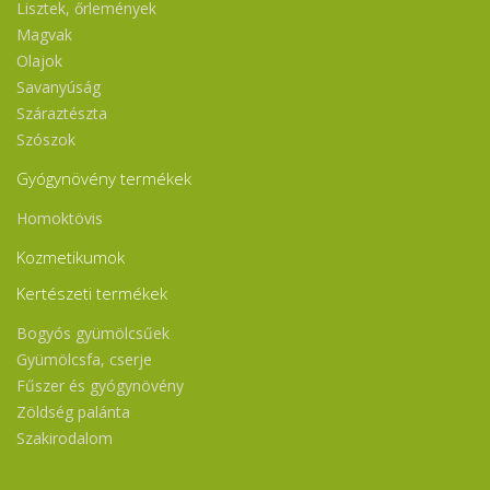
Lisztek, őrlemények
Magvak
Olajok
Savanyúság
Száraztészta
Szószok
Gyógynövény termékek
Homoktövis
Kozmetikumok
Kertészeti termékek
Bogyós gyümölcsűek
Gyümölcsfa, cserje
Fűszer és gyógynövény
Zöldség palánta
Szakirodalom