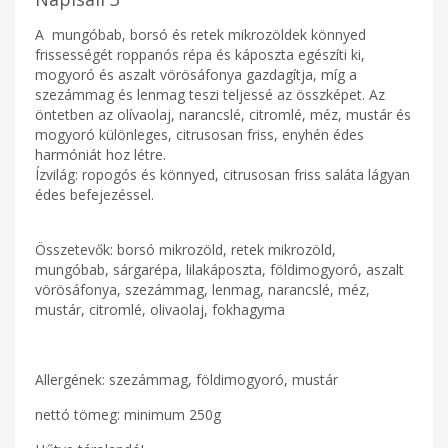
A mungóbab, borsó és retek mikrozöldek könnyed
frissességét roppanós répa és káposzta egészíti ki,
mogyoró és aszalt vörösáfonya gazdagítja, míg a
szezámmag és lenmag teszi teljessé az összképet. Az
öntetben az olívaolaj, narancslé, citromlé, méz, mustár és
mogyoró különleges, citrusosan friss, enyhén édes
harmóniát hoz létre.
Ízvilág: ropogós és könnyed, citrusosan friss saláta lágyan
édes befejezéssel.
Összetevők: borsó mikrozöld, retek mikrozöld,
mungóbab, sárgarépa, lilakáposzta, földimogyoró, aszalt
vörösáfonya, szezámmag, lenmag, narancslé, méz,
mustár, citromlé, olivaolaj, fokhagyma
Allergének: szezámmag, földimogyoró, mustár
nettó tömeg: minimum 250g