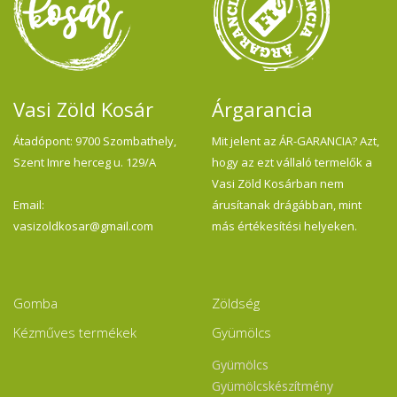
ol
Vasi Zöld Kosár
Árgarancia
Átadópont: 9700 Szombathely,
Mit jelent az ÁR-GARANCIA? Azt,
Szent Imre herceg u. 129/A
hogy az ezt vállaló termelők a
Vasi Zöld Kosárban nem
Email:
árusítanak drágábban, mint
vasizoldkosar@gmail.com
más értékesítési helyeken.
Gomba
Zöldség
Kézműves termékek
Gyümölcs
Gyümölcs
Gyümölcskészítmény