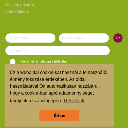
Zöldség palánta
Szakirodalom
Szeretnék feliratkozni a hírlevélre.
Ez a weboldal cookie-kat használ a felhasználói
© Vasi Zöld Kosár 2019.
élmény fokozása érdekében. Az oldal
használatával Ön automatikusan hozzájárul,
ÁSZF
hogy a cookie-ban apró adatmennyiséget
TMR
tároljunk a számítógépén.
Részletek
Árgarancia
Értem