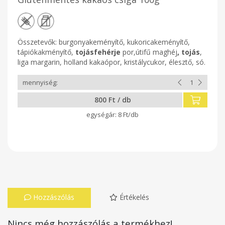
Összetevők: burgonyakeményítő, kukoricakeményítő,
tápiókakményítő,
tojásfehérje
por,útifű maghéj
, tojás
,
liga margarin, holland kakaópor, kristálycukor, élesztő, só.
800 Ft / db
8 Ft/db
Hozzászólás
Értékelés
Nincs még hozzászólás a termékhez!