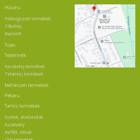
Húsáru
Feldolgozott termékek
Tőkehús
Baromfi
Tojás
Tejtermék
Kecsketej termékek
Tehéntej termékek
Méhészeti termékek
Pékáru
Tartós termékek
Ecetek, ételízesítők
Aszalvány
Befőtt, lekvár
Chili termékek