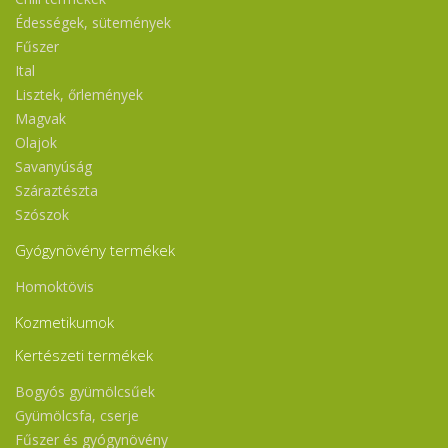
Édességek, sütemények
Fűszer
Ital
Lisztek, őrlemények
Magvak
Olajok
Savanyúság
Száraztészta
Szószok
Gyógynövény termékek
Homoktövis
Kozmetikumok
Kertészeti termékek
Bogyós gyümölcsűek
Gyümölcsfa, cserje
Fűszer és gyógynövény