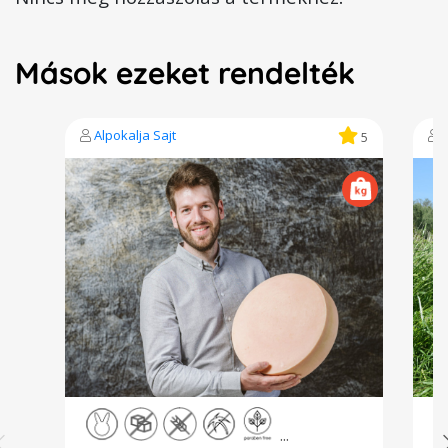
Mások ezeket rendelték
Alpokalja Sajt
A
5
...