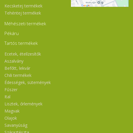
Kecsketej termékek
Tehéntej termékek
Méhészeti termékek
Pékáru
Tartós termékek
Ecetek, ételízesítők
Aszalvány
Befőtt, lekvár
Chili termékek
Édességek, sütemények
Fűszer
Ital
Lisztek, őrlemények
Magvak
Olajok
Savanyúság
Száraztészta