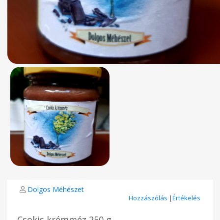
Dolgos Méhészet
Hozzászólás
|
Értékelés
Csokis krémméz 250 g