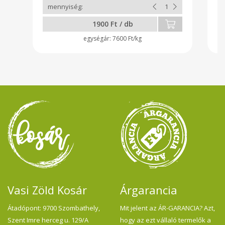
megmarad. Fogyasztása
m
gyomorsavtúltengés és vérszegénység
gy
esetén javasolt. Szárított gyömbérport
e
1900 Ft / db
használok a mézhez. Gyömbér jótékony
h
hatásai: kiváló immunerősítő, és
fű
7600 Ft/kg
emésztőrendszert karban tartó növény.
ad
Megfázásos, köhögéses időszakokra
ha
kifejezetten ajánlatos a használata.
és
Ellenjavallat: epekő, epebántalmak esetén
vi
nem javasolt. Fokoza a vérhigító hatását a
m
fogyasztása.
es
ta
Vé
vé
f
eg
Vasi Zöld Kosár
Árgarancia
Átadópont: 9700 Szombathely,
Mit jelent az ÁR-GARANCIA? Azt,
Szent Imre herceg u. 129/A
hogy az ezt vállaló termelők a