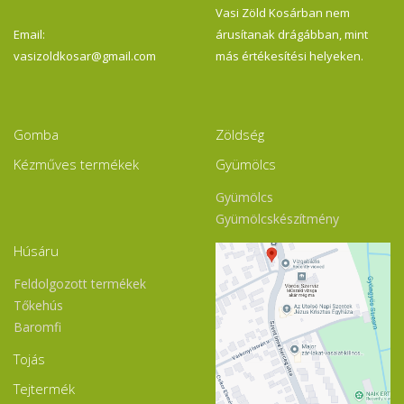
Vasi Zöld Kosárban nem
Email:
árusítanak drágábban, mint
vasizoldkosar@gmail.com
más értékesítési helyeken.
Gomba
Zöldség
Kézműves termékek
Gyümölcs
Gyümölcs
Gyümölcskészítmény
Húsáru
Feldolgozott termékek
Tőkehús
Baromfi
Tojás
Tejtermék