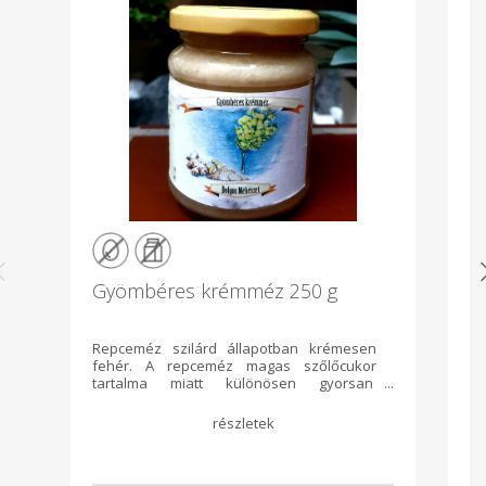
Gyömbéres krémméz 250 g
K
Repceméz szilárd állapotban krémesen
Re
fehér. A repceméz magas szőlőcukor
f
tartalma miatt különösen gyorsan
t
kristályosodik, krémes állapotban
k
könnyen kezelhető, kenhető. A kiszerelés
kö
pergetés utáni krémesítést követően
pe
történik. A repceméz beltartalmi értéke a
tö
későbbi kimelegítések hiányában
k