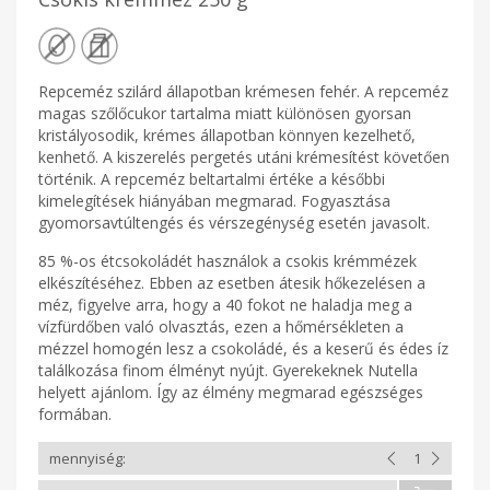
Repceméz szilárd állapotban krémesen fehér. A repceméz
magas szőlőcukor tartalma miatt különösen gyorsan
kristályosodik, krémes állapotban könnyen kezelhető,
kenhető. A kiszerelés pergetés utáni krémesítést követően
történik. A repceméz beltartalmi értéke a későbbi
kimelegítések hiányában megmarad. Fogyasztása
gyomorsavtúltengés és vérszegénység esetén javasolt.
85 %-os étcsokoládét használok a csokis krémmézek
elkészítéséhez. Ebben az esetben átesik hőkezelésen a
méz, figyelve arra, hogy a 40 fokot ne haladja meg a
vízfürdőben való olvasztás, ezen a hőmérsékleten a
mézzel homogén lesz a csokoládé, és a keserű és édes íz
találkozása finom élményt nyújt. Gyerekeknek Nutella
helyett ajánlom. Így az élmény megmarad egészséges
formában.