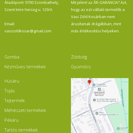
Átadópont: 9700 Szombathely,
Mit jelent az ÁR-GARANCIA? Azt,
Szent Imre herceg u. 129/A
hogy az ezt vállaló termelők a
Vasi Zöld Kosárban nem
Email:
árusítanak drágábban, mint
vasizoldkosar@gmail.com
más értékesítési helyeken.
Gomba
Zöldség
Kézműves termékek
Gyümölcs
Húsáru
Tojás
Tejtermék
Méhészeti termékek
Pékáru
Tartós termékek