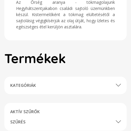
Az Őrség aranya - tökmagolajunk
Hegyhátszentjakabon családi sajtoló üzemünkben
készül. Kistermelőként a tökmag elültetésétől a
sajtolásig végigkísérjük az olaj útját, hogy ízletes és
egészséges étel kerüljön asztalára.
Termékek
KATEGÓRIÁK
AKTÍV SZŰRŐK
SZŰRÉS