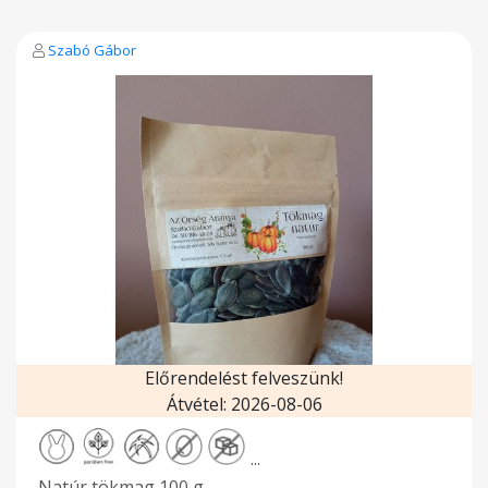
Szabó Gábor
Előrendelést felveszünk!
Átvétel: 2026-08-06
...
Natúr tökmag 100 g