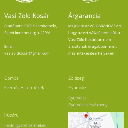
Vasi Zöld Kosár
Árgarancia
Átadópont: 9700 Szombathely,
Mit jelent az ÁR-GARANCIA? Azt,
Szent Imre herceg u. 129/A
hogy az ezt vállaló termelők a
Vasi Zöld Kosárban nem
Email:
árusítanak drágábban, mint
vasizoldkosar@gmail.com
más értékesítési helyeken.
Gomba
Zöldség
Kézműves termékek
Gyümölcs
Gyümölcs
Gyümölcskészítmény
Húsáru
Feldolgozott termékek