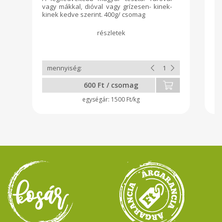
vagy mákkal, dióval vagy grízesen- kinek-
b
kinek kedve szerint. 400g/ csomag
Ki
sa
íz
a
vi
k
jó
sz
me
600 Ft / csomag
f
me
1500 Ft/kg
ut
ja
sa
t
ad