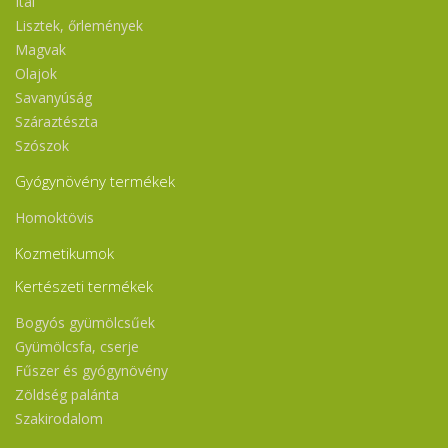
Ital
Lisztek, őrlemények
Magvak
Olajok
Savanyúság
Száraztészta
Szószok
Gyógynövény termékek
Homoktövis
Kozmetikumok
Kertészeti termékek
Bogyós gyümölcsűek
Gyümölcsfa, cserje
Fűszer és gyógynövény
Zöldség palánta
Szakirodalom