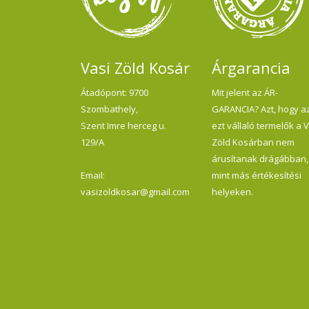
Vasi Zöld Kosár
Árgarancia
Átadópont: 9700
Mit jelent az ÁR-
Szombathely,
GARANCIA? Azt, hogy a
Szent Imre herceg u.
ezt vállaló termelők a 
129/A
Zöld Kosárban nem
árusítanak drágábban,
Email:
mint más értékesítési
vasizoldkosar@gmail.com
helyeken.