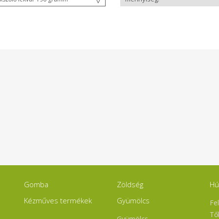
Gomba
Zöldség
Hú
Kézműves termékek
Gyümölcs
Fe
Tő
Gyümölcs