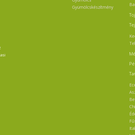
Ba
Gyümölcskészítmény
To
Te
Ke
Te
z
Mé
Vasi
Pé
Ta
Ece
As
Bef
Ch
Éd
Fű
Ita