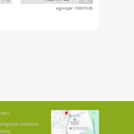
1900 Ft/db
sáru
ldolgozott termékek
kehús