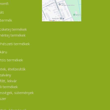
romfi
jás
jtermék
csketej termékek
héntej termékek
hészeti termékek
káru
rtós termékek
tek, ételízesítők
zalvány
őtt, lekvár
ili termékek
ességek, sütemények
szer
l