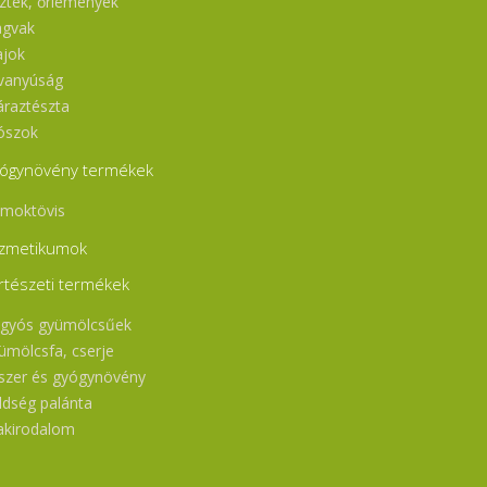
sztek, őrlemények
gvak
ajok
vanyúság
áraztészta
ószok
ógynövény termékek
moktövis
zmetikumok
rtészeti termékek
gyós gyümölcsűek
ümölcsfa, cserje
szer és gyógynövény
ldség palánta
akirodalom