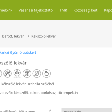
melőink
Vásárlási tájékoztató
TMR
Közösségi kert
Kapc
Befőtt, lekvár
Kékszőlő lekvár
Harkai Gyümölcsöskert
kszőlő lekvár
 kékszőlő lekvár, Izabella szőlőből.
zetevők: kékszőlő, cukor, borkősav, citrompektin.