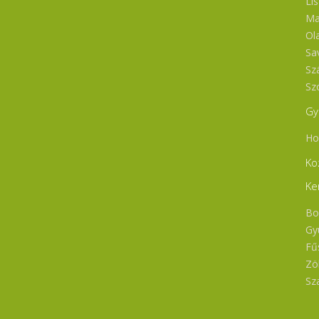
Li
Ma
Ol
Sa
Sz
Sz
Gy
Ho
Ko
Ke
Bo
Gy
Fű
Zö
Sz