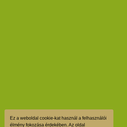
Ez a weboldal cookie-kat használ a felhasználói
élmény fokozása érdekében. Az oldal