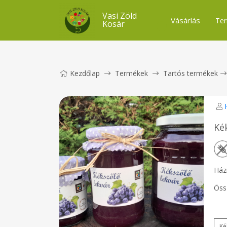
Vasi Zöld
Vásárlás
Ter
Kosár
Kezdőlap
Termékek
Tartós termékek
Ké
Házi
Öss