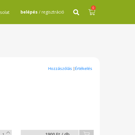
0
belépés
/ regisztráció
solat
Hozzászólás
|
Értékelés
1900 Ft / db