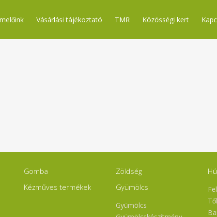
melőink
Vásárlási tájékoztató
TMR
Közösségi kert
Kapc
Gomba
Zöldség
Hú
Kézműves termékek
Gyümölcs
Fe
Tő
Gyümölcs
Ba
Gyümölcskészítmény