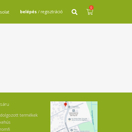
0
belépés
/ regisztráció
solat
sáru
ldolgozott termékek
kehús
romfi