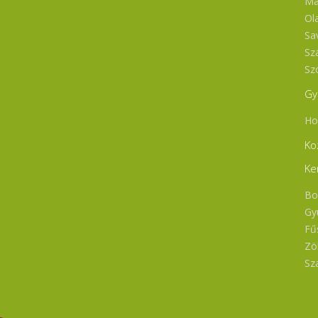
Ma
Ol
Sa
Sz
Sz
Gy
Ho
Ko
Ke
Bo
Gy
Fű
Zö
Sz