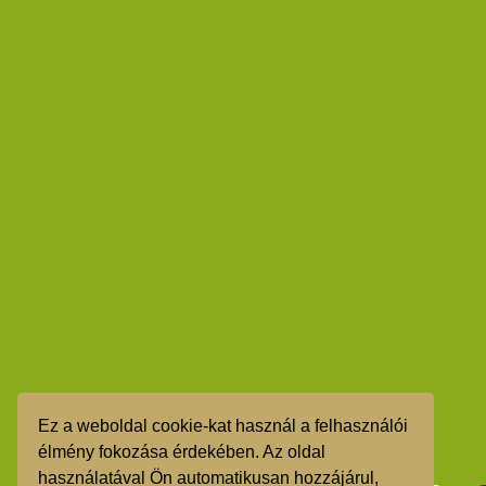
Ez a weboldal cookie-kat használ a felhasználói
élmény fokozása érdekében. Az oldal
használatával Ön automatikusan hozzájárul,