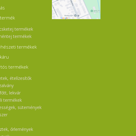
jás
jtermék
csketej termékek
héntej termékek
hészeti termékek
káru
rtós termékek
tek, ételízesítők
zalvány
őtt, lekvár
ili termékek
ességek, sütemények
szer
l
sztek, őrlemények