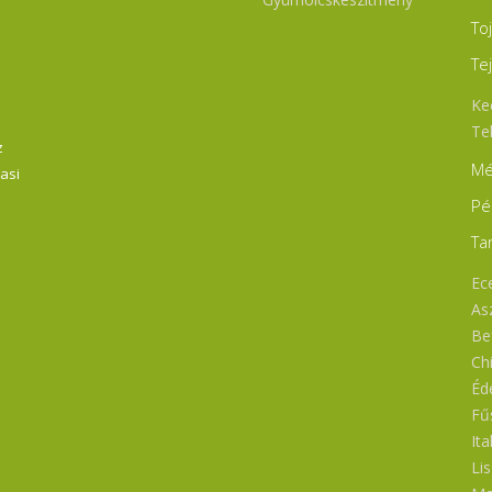
To
Te
Ke
Te
z
Mé
Vasi
Pé
Ta
Ece
As
Bef
Ch
Éd
Fű
Ita
Li