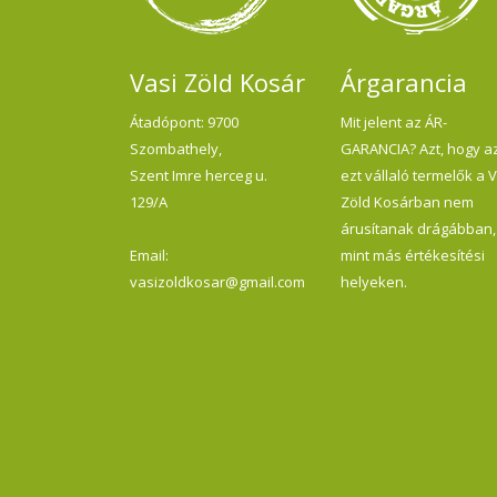
Vasi Zöld Kosár
Árgarancia
Átadópont: 9700
Mit jelent az ÁR-
Szombathely,
GARANCIA? Azt, hogy a
Szent Imre herceg u.
ezt vállaló termelők a 
129/A
Zöld Kosárban nem
árusítanak drágábban,
Email:
mint más értékesítési
vasizoldkosar@gmail.com
helyeken.