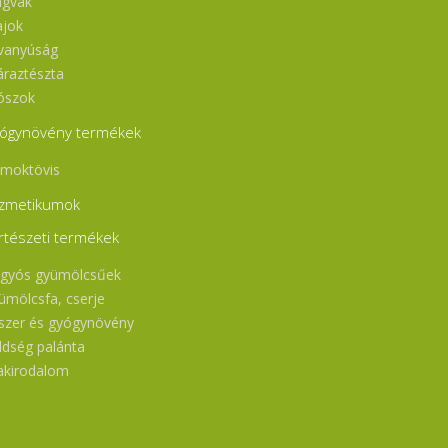
gvak
ajok
vanyúság
áraztészta
ószok
ógynövény termékek
moktövis
zmetikumok
rtészeti termékek
gyós gyümölcsűek
ümölcsfa, cserje
szer és gyógynövény
ldség palánta
akirodalom